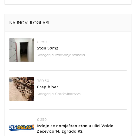
NAJNOVIJI OGLASI
€ 250
Stan 59m2
Kategorija:
Izdavanje stanova
RSD 30
Crep biber
Kategorija:
Građevinarstvo
€ 250
Izdaje se namješten stan u ulici Valde
Zečevića 14, zgrada K2.