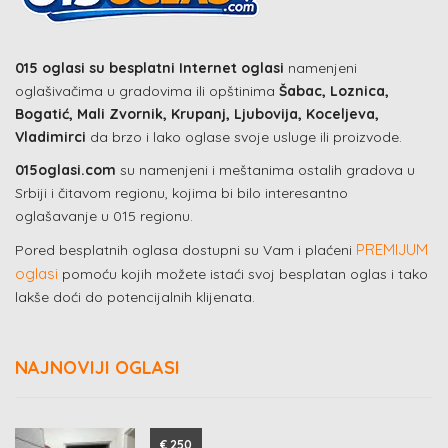
015 oglasi su besplatni Internet oglasi
namenjeni
oglašivačima u gradovima ili opštinima
Šabac, Loznica,
Bogatić, Mali Zvornik, Krupanj, Ljubovija, Koceljeva,
Vladimirci
da brzo i lako oglase svoje usluge ili proizvode.
015oglasi.com
su namenjeni i meštanima ostalih gradova u
Srbiji i čitavom regionu, kojima bi bilo interesantno
oglašavanje u 015 regionu.
PREMIJUM
Pored besplatnih oglasa dostupni su Vam i plaćeni
oglasi
pomoću kojih možete istaći svoj besplatan oglas i tako
lakše doći do potencijalnih klijenata.
NAJNOVIJI OGLASI
€ 250