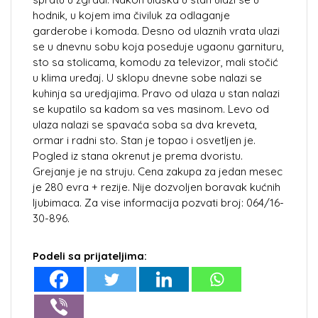
hodnik, u kojem ima čiviluk za odlaganje
garderobe i komoda. Desno od ulaznih vrata ulazi
se u dnevnu sobu koja poseduje ugaonu garnituru,
sto sa stolicama, komodu za televizor, mali stočić
u klima uređaj. U sklopu dnevne sobe nalazi se
kuhinja sa uredjajima. Pravo od ulaza u stan nalazi
se kupatilo sa kadom sa ves masinom. Levo od
ulaza nalazi se spavaća soba sa dva kreveta,
ormar i radni sto. Stan je topao i osvetljen je.
Pogled iz stana okrenut je prema dvoristu.
Grejanje je na struju. Cena zakupa za jedan mesec
je 280 evra + rezije. Nije dozvoljen boravak kućnih
ljubimaca. Za vise informacija pozvati broj: 064/16-
30-896.
Podeli sa prijateljima: