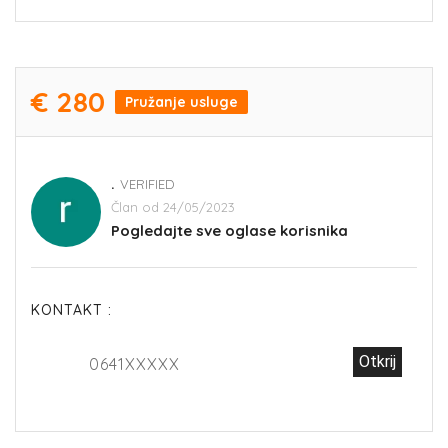
€ 280
Pružanje usluge
.
VERIFIED
Član od 24/05/2023
Pogledajte sve oglase korisnika
KONTAKT :
Otkrij
0641XXXXX