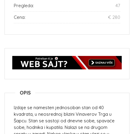
Pregleda:
47
Cena:
€ 280
OPIS
Izdaje se namesten jednosoban stan od 40
kvadrata, u neosrednoj blizini Vinaverov Trga u
Šapcu. Stan se sastoji od dnevne sobe, spavaće
sobe, hodnika i kupatila. Nalazi se na drugom
spratu u zgradi. Nakon ulaska u stan ulazi se u