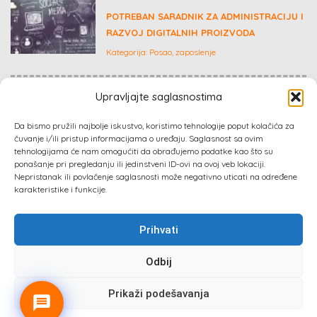
POTREBAN SARADNIK ZA ADMINISTRACIJU I
RAZVOJ DIGITALNIH PROIZVODA
Kategorija:
Posao, zaposlenje
Upravljajte saglasnostima
GARSONJERA
Kategorija:
Nekretnine
Da bismo pružili najbolje iskustvo, koristimo tehnologije poput kolačića za
čuvanje i/ili pristup informacijama o uređaju. Saglasnost sa ovim
tehnologijama će nam omogućiti da obrađujemo podatke kao što su
ponašanje pri pregledanju ili jedinstveni ID-ovi na ovoj veb lokaciji.
Nepristanak ili povlačenje saglasnosti može negativno uticati na određene
karakteristike i funkcije.
Prihvati
Sva prava zadržana 2024 ©
Izrada web sajta
: Absolute
Odbij
Marketing & PR
Prikaži podešavanja
Prati nas :