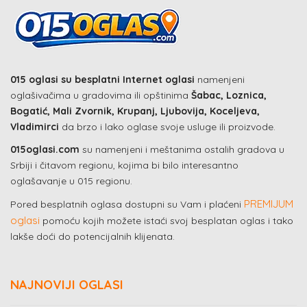
015 oglasi su besplatni Internet oglasi
namenjeni
oglašivačima u gradovima ili opštinima
Šabac, Loznica,
Bogatić, Mali Zvornik, Krupanj, Ljubovija, Koceljeva,
Vladimirci
da brzo i lako oglase svoje usluge ili proizvode.
015oglasi.com
su namenjeni i meštanima ostalih gradova u
Srbiji i čitavom regionu, kojima bi bilo interesantno
oglašavanje u 015 regionu.
PREMIJUM
Pored besplatnih oglasa dostupni su Vam i plaćeni
oglasi
pomoću kojih možete istaći svoj besplatan oglas i tako
lakše doći do potencijalnih klijenata.
NAJNOVIJI OGLASI