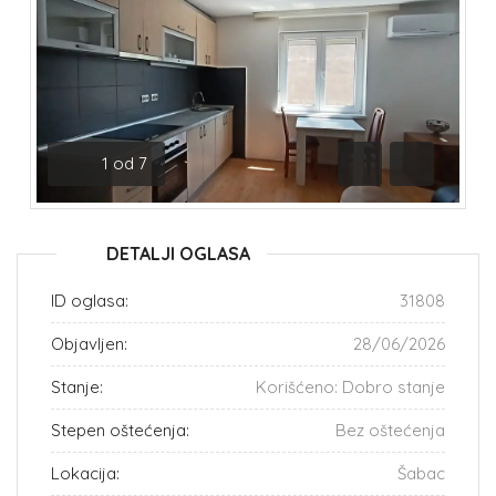
1
od
7
Prethodna
Sledeća
DETALJI OGLASA
ID oglasa:
31808
Objavljen:
28/06/2026
Stanje:
Korišćeno: Dobro stanje
Stepen oštećenja:
Bez oštećenja
Lokacija:
Šabac