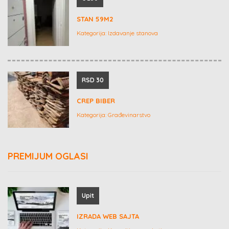
STAN 59M2
Kategorija:
Izdavanje stanova
RSD 30
CREP BIBER
Kategorija:
Građevinarstvo
PREMIJUM OGLASI
Upit
IZRADA WEB SAJTA