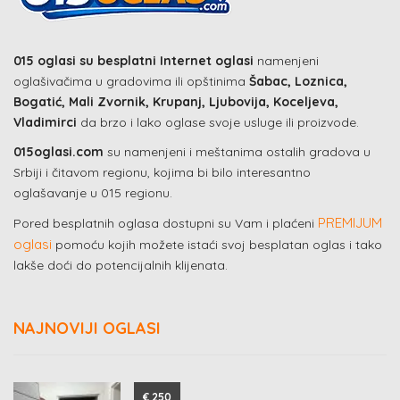
015 oglasi su besplatni Internet oglasi
namenjeni
oglašivačima u gradovima ili opštinima
Šabac, Loznica,
Bogatić, Mali Zvornik, Krupanj, Ljubovija, Koceljeva,
Vladimirci
da brzo i lako oglase svoje usluge ili proizvode.
015oglasi.com
su namenjeni i meštanima ostalih gradova u
Srbiji i čitavom regionu, kojima bi bilo interesantno
oglašavanje u 015 regionu.
PREMIJUM
Pored besplatnih oglasa dostupni su Vam i plaćeni
oglasi
pomoću kojih možete istaći svoj besplatan oglas i tako
lakše doći do potencijalnih klijenata.
NAJNOVIJI OGLASI
€ 250