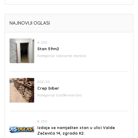
NAJNOVIJI OGLASI
€ 250
Stan 59m2
Kategorija:
Izdavanje stanova
RSD 30
Crep biber
Kategorija:
Građevinarstvo
€ 250
Izdaje se namješten stan u ulici Valde
Zečevića 14, zgrada K2.