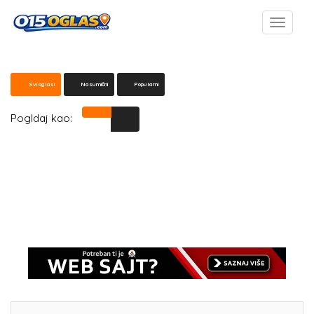
Svi oglasi
Nasumični
Popularni
Pogldaj kao: