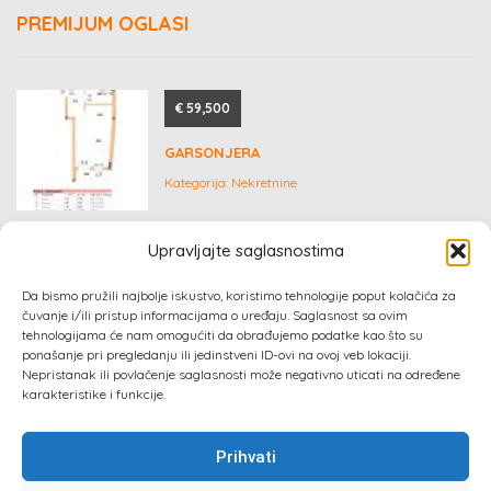
PREMIJUM OGLASI
€ 59,500
GARSONJERA
Kategorija:
Nekretnine
Upravljajte saglasnostima
€ 45
Da bismo pružili najbolje iskustvo, koristimo tehnologije poput kolačića za
čuvanje i/ili pristup informacijama o uređaju. Saglasnost sa ovim
RAFTING TAROM – RAFTING NA RECI TARI
tehnologijama će nam omogućiti da obrađujemo podatke kao što su
ponašanje pri pregledanju ili jedinstveni ID-ovi na ovoj veb lokaciji.
Kategorija:
Ostalo
Nepristanak ili povlačenje saglasnosti može negativno uticati na određene
karakteristike i funkcije.
Prihvati