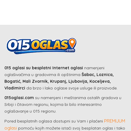
015 oglasi su besplatni Internet oglasi
namenjeni
oglašivačima u gradovima ili opštinima
Šabac, Loznica,
Bogatić, Mali Zvornik, Krupanj, Ljubovija, Koceljeva,
Vladimirci
da brzo i lako oglase svoje usluge ili proizvode.
015oglasi.com
su namenjeni i meštanima ostalih gradova u
Srbiji i čitavom regionu, kojima bi bilo interesantno
oglašavanje u 015 regionu.
PREMIJUM
Pored besplatnih oglasa dostupni su Vam i plaćeni
oglasi
pomoću kojih možete istaći svoj besplatan oglas i tako