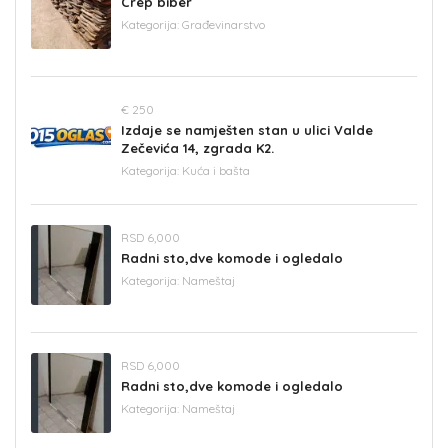
Crep biber
Kategorija:
Građevinarstvo
€ 250
Izdaje se namješten stan u ulici Valde
Zečevića 14, zgrada K2.
Kategorija:
Kuća i bašta
RSD 6,000
Radni sto,dve komode i ogledalo
Kategorija:
Nameštaj
RSD 6,000
Radni sto,dve komode i ogledalo
Kategorija:
Nameštaj