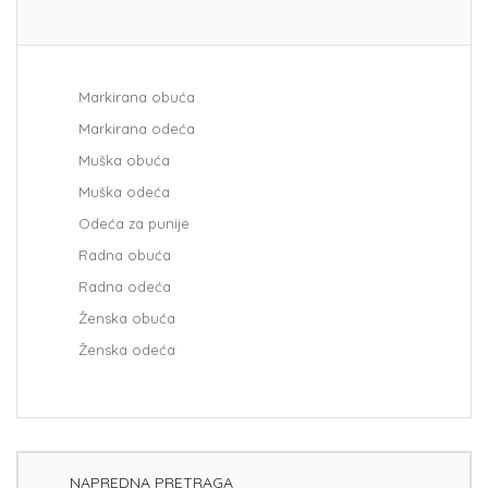
Markirana obuća
Markirana odeća
Muška obuća
Muška odeća
Odeća za punije
Radna obuća
Radna odeća
Ženska obuća
Ženska odeća
NAPREDNA PRETRAGA