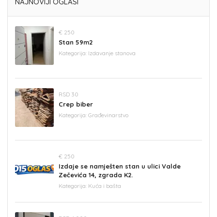
NAJNOVIJI OGLASI
€ 250
Stan 59m2
Kategorija:
Izdavanje stanova
RSD 30
Crep biber
Kategorija:
Građevinarstvo
€ 250
Izdaje se namješten stan u ulici Valde
Zečevića 14, zgrada K2.
Kategorija:
Kuća i bašta