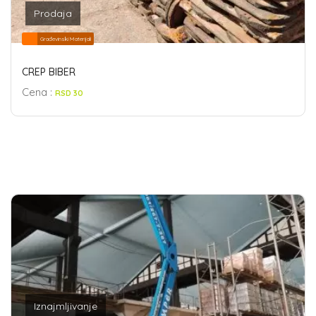
Prodaja
Građevinski Materijali
CREP BIBER
Cena :
RSD 30
Iznajmljivanje