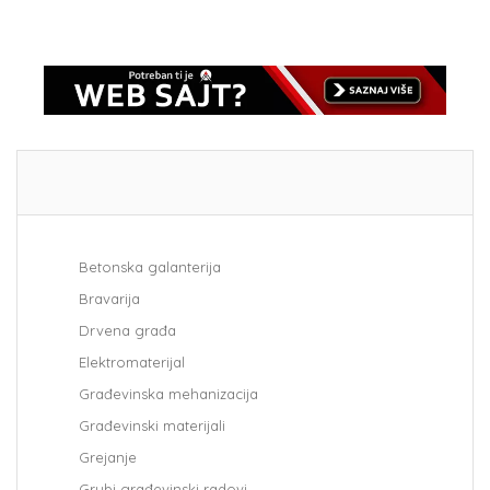
Betonska galanterija
Bravarija
Drvena građa
Elektromaterijal
Građevinska mehanizacija
Građevinski materijali
Grejanje
Grubi građevinski radovi