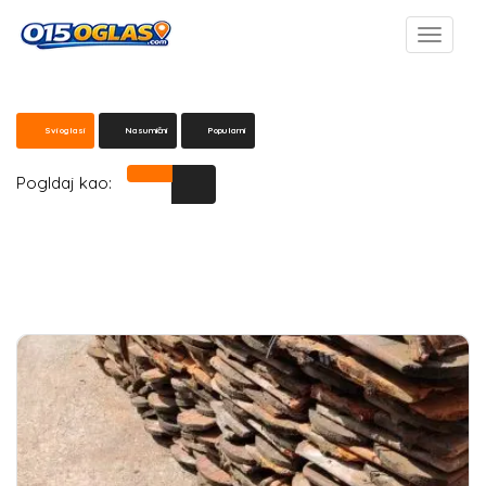
Svi oglasi
Nasumični
Popularni
Pogldaj kao: