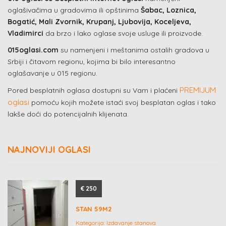
oglašivačima u gradovima ili opštinima
Šabac, Loznica,
Bogatić, Mali Zvornik, Krupanj, Ljubovija, Koceljeva,
Vladimirci
da brzo i lako oglase svoje usluge ili proizvode.
015oglasi.com
su namenjeni i meštanima ostalih gradova u
Srbiji i čitavom regionu, kojima bi bilo interesantno
oglašavanje u 015 regionu.
PREMIJUM
Pored besplatnih oglasa dostupni su Vam i plaćeni
oglasi
pomoću kojih možete istaći svoj besplatan oglas i tako
lakše doći do potencijalnih klijenata.
NAJNOVIJI OGLASI
€ 250
STAN 59M2
Kategorija:
Izdavanje stanova