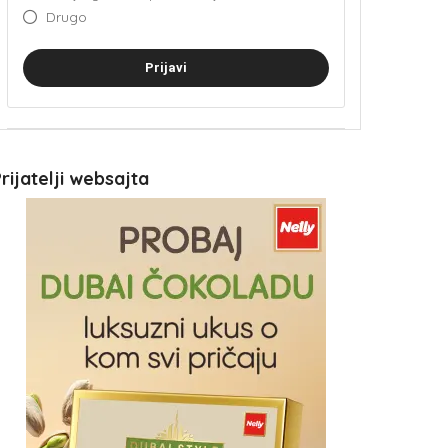
Drugo
Prijavi
rijatelji websajta