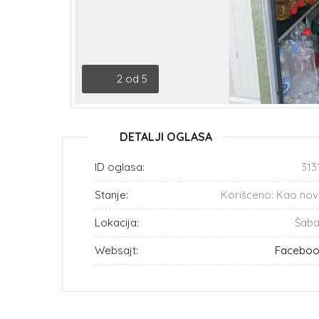
2
od
5
DETALJI OGLASA
ID oglasa:
313
Stanje:
Korišćeno: Kao no
Lokacija:
Šab
Websajt:
Facebo