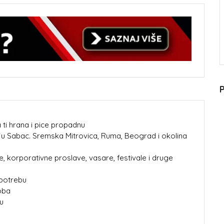
P
a ti hrana i pice propadnu
iju Sabac. Sremska Mitrovica, Ruma, Beograd i okolina
, korporativne proslave, vasare, festivale i druge
upotrebu
oba
u