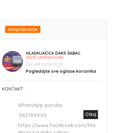
Iznajmljivanje
HLADNJAČICA DAKS ŠABAC
NISTE VERIFIKOVANI
Član od 20/04/2026
Pogledajte sve oglase korisnika
KONTAKT :
WhatsApp poruka
Otkrij
0637XXXXX
https://www.facebook.com/hla
dnjacica.daks.sabac