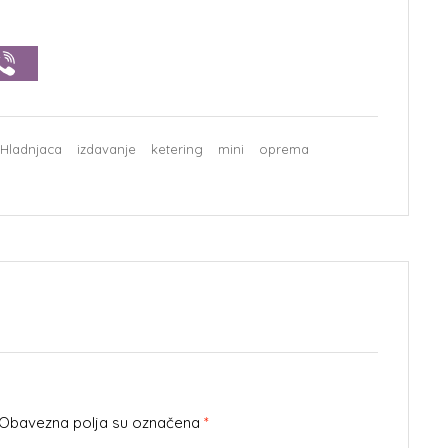
Hladnjaca
izdavanje
ketering
mini
oprema
. Obavezna polja su označena
*