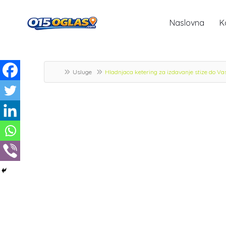
Naslovna
K
Usluge
Hladnjaca ketering za izdavanje stize do Va