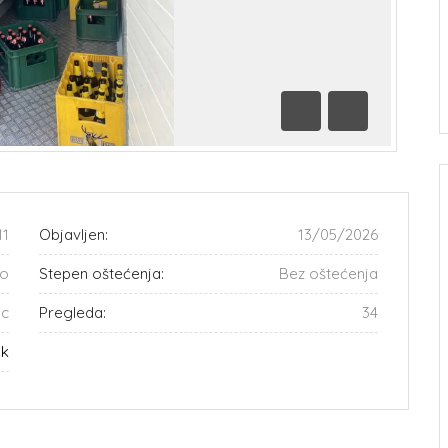
Prethodna
Sledeća
11
Objavljen:
13/05/2026
vo
Stepen oštećenja:
Bez oštećenja
ac
Pregleda:
34
ok