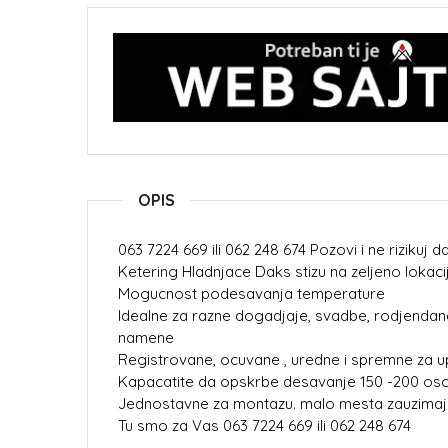
OPIS
063 7224 669 ili 062 248 674 Pozovi i ne rizikuj d
Ketering Hladnjace Daks stizu na zeljeno lokac
Mogucnost podesavanja temperature
Idealne za razne dogadjaje, svadbe, rodjendane
namene
Registrovane, ocuvane , uredne i spremne za 
Kapacatite da opskrbe desavanje 150 -200 os
Jednostavne za montazu. malo mesta zauzimaj
Tu smo za Vas 063 7224 669 ili 062 248 674