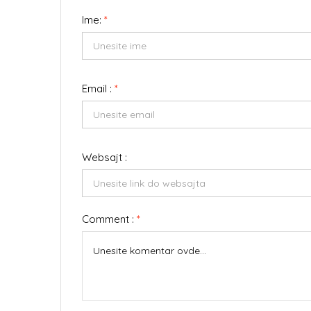
Ime:
*
Email :
*
Websajt :
Comment :
*