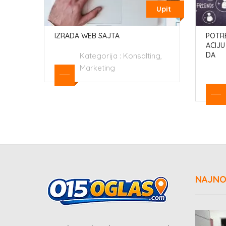
Upit
IZRADA WEB SAJTA
POTR
ACIJU
DA
ske
Kategorija :
Konsalting,
Marketing
NAJNO