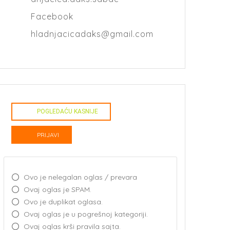
Facebook
hladnjacicadaks@gmail.com
POGLEDAĆU KASNIJE
PRIJAVI
Ovo je nelegalan oglas / prevara
Ovaj oglas je SPAM.
Ovo je duplikat oglasa.
Ovaj oglas je u pogrešnoj kategoriji.
Ovaj oglas krši pravila sajta.