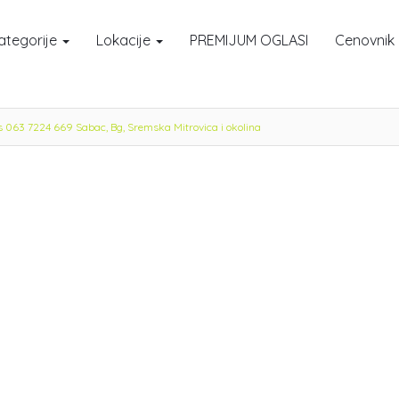
ategorije
Lokacije
PREMIJUM OGLASI
Cenovnik
s 063 7224 669 Sabac, Bg, Sremska Mitrovica i okolina