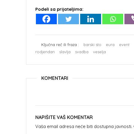
Podeli sa prijateljima:
Ključna reč ili fraza :
barski sto
eura
event
rodjendan
slavlja
svadba
veselja
KOMENTARI
NAPIŠITE VAŠ KOMENTAR
Vaša email adresa neće biti dostupna javnosti