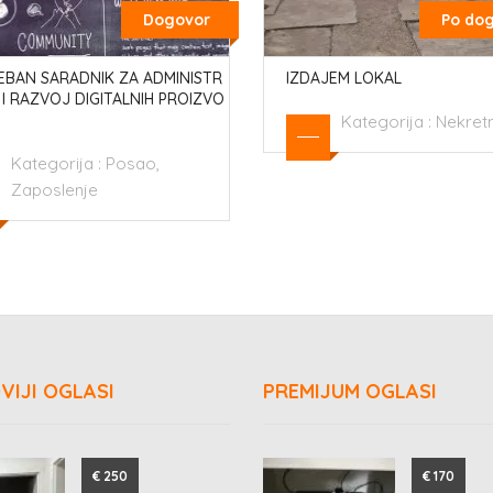
Dogovor
Po do
EBAN SARADNIK ZA ADMINISTR
IZDAJEM LOKAL
 I RAZVOJ DIGITALNIH PROIZVO
Kategorija :
Nekret
Kategorija :
Posao,
Zaposlenje
VIJI OGLASI
PREMIJUM OGLASI