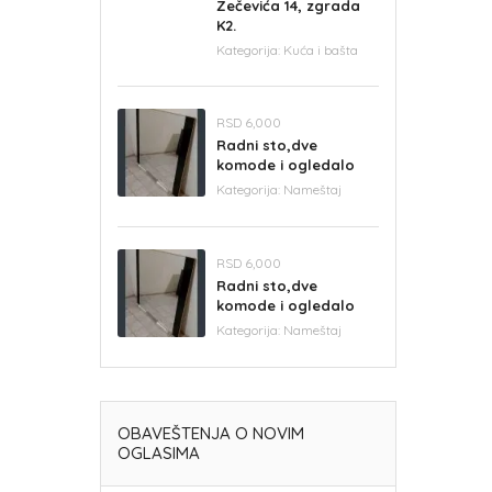
Zečevića 14, zgrada
K2.
Kategorija:
Kuća i bašta
RSD 6,000
Radni sto,dve
komode i ogledalo
Kategorija:
Nameštaj
RSD 6,000
Radni sto,dve
komode i ogledalo
Kategorija:
Nameštaj
OBAVEŠTENJA O NOVIM
OGLASIMA