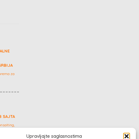
ALNE
SRBIJA
prema za
B SAJTA
nsalting,
Upravljajte saglasnostima