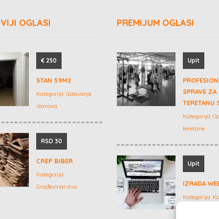
VIJI OGLASI
PREMIJUM OGLASI
€ 250
Upit
STAN 59M2
PROFESION
SPRAVE ZA
Kategorija:
Izdavanje
TERETANU 
stanova
Kategorija:
O
teretane
RSD 30
CREP BIBER
Upit
Kategorija:
IZRADA WE
Građevinarstvo
Kategorija:
Ko
marketing