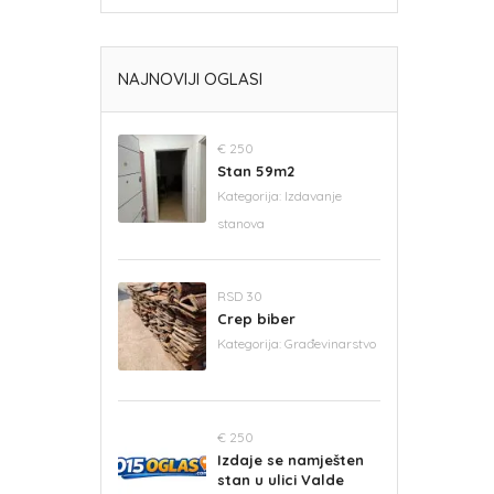
NAJNOVIJI OGLASI
€ 250
Stan 59m2
Kategorija:
Izdavanje
stanova
RSD 30
Crep biber
Kategorija:
Građevinarstvo
€ 250
Izdaje se namješten
stan u ulici Valde