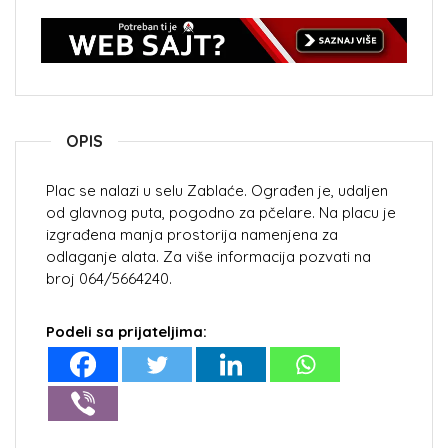
OPIS
Plac se nalazi u selu Zablaće. Ograđen je, udaljen
od glavnog puta, pogodno za pčelare. Na placu je
izgrađena manja prostorija namenjena za
odlaganje alata. Za više informacija pozvati na
broj 064/5664240.
Podeli sa prijateljima: