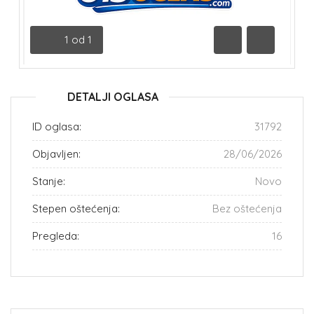
1
od
1
Prethodna
Sledeća
DETALJI OGLASA
ID oglasa:
31792
Objavljen:
28/06/2026
Stanje:
Novo
Stepen oštećenja:
Bez oštećenja
Pregleda:
16