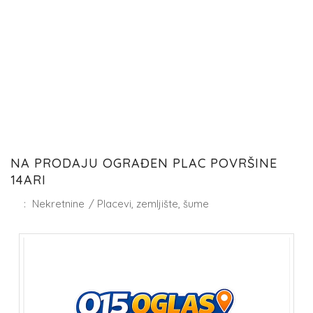
NA PRODAJU OGRAĐEN PLAC POVRŠINE
14ARI
:
Nekretnine
/
Placevi, zemljište, šume