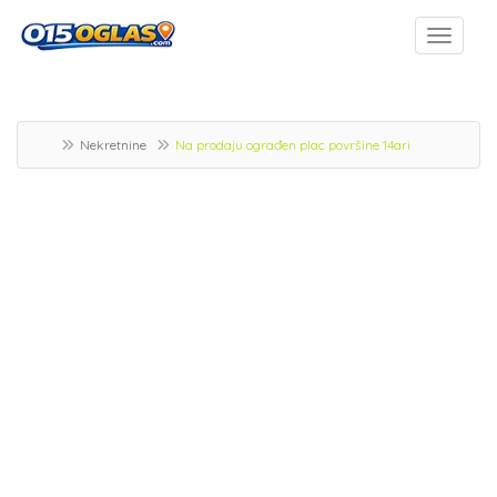
Nekretnine
Na prodaju ograđen plac površine 14ari