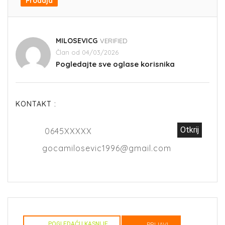
Prodaja
MILOSEVICG
VERIFIED
Član od 04/03/2026
Pogledajte sve oglase korisnika
KONTAKT :
Otkrij
0645XXXXX
gocamilosevic1996@gmail.com
POGLEDAĆU KASNIJE
PRIJAVI