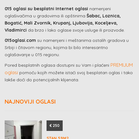
015 oglasi su besplatni Internet oglasi
namenjeni
oglašivačima u gradovima ili opštinima
Šabac, Loznica,
Bogatić, Mali Zvornik, Krupanj, Ljubovija, Koceljeva,
Vladimirci
da brzo i lako oglase svoje usluge ili proizvode.
015oglasi.com
su namenjeni i meštanima ostalih gradova u
Srbiji i čitavom regionu, kojima bi bilo interesantno
oglašavanje u 015 regionu.
PREMIJUM
Pored besplatnih oglasa dostupni su Vam i plaćeni
oglasi
pomoću kojih možete istaći svoj besplatan oglas i tako
lakše doći do potencijalnih klijenata.
NAJNOVIJI OGLASI
€ 250
STAN 59M2