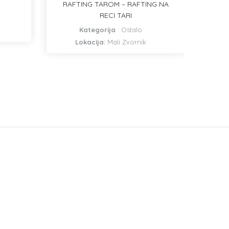
RAFTING TAROM – RAFTING NA
RECI TARI
SEC
Kategorija
:
Ostalo
K
Lokacija:
Mali Zvornik