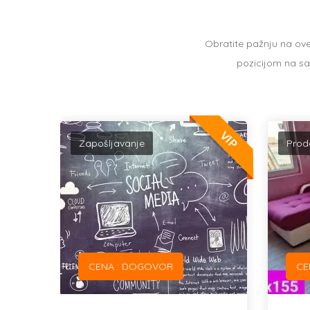
Obratite pažnju na ove
pozicijom na saj
VIP
VIP
Zapošljavanje
Prod
CENA : DOGOVOR
CE