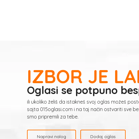
IZBOR JE LA
Oglasi se potpuno bes
ili ukoliko želiš da istakneš svoj oglas možeš posta
sajta 015oglasi.com i na taj način ostvariti sve be
smo pripremili za tebe.
Napravi nalog
Dodaj oglas