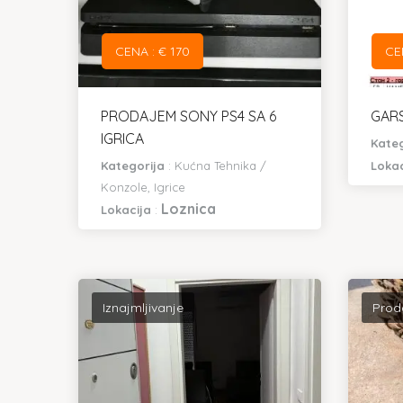
CENA : € 170
CE
PRODAJEM SONY PS4 SA 6
GAR
IGRICA
Kate
Kategorija
:
Kućna Tehnika
/
Loka
Konzole, Igrice
Loznica
Lokacija
:
Iznajmljivanje
Prod