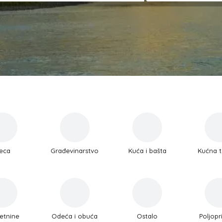
eca
Građevinarstvo
Kuća i bašta
Kućna t
etnine
Odeća i obuća
Ostalo
Poljopr