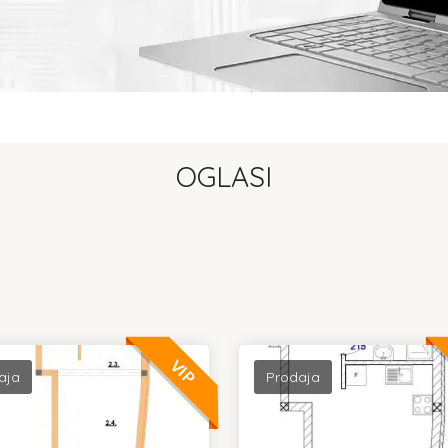
OGLASI
VIP
aja
Prodaja