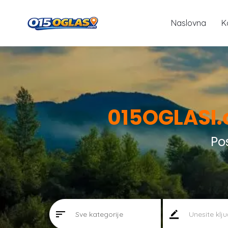
Naslovna
K
015OGLASI
Po