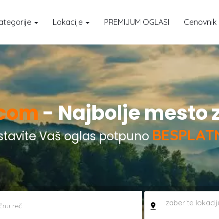
ategorije
Lokacije
PREMIJUM OGLASI
Cenovnik
.com
- Najbolje mesto 
BESPLAT
stavite Vaš oglas potpuno
Izaberite lokaciju