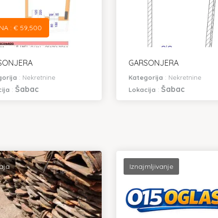
NA : € 59,500
SONJERA
GARSONJERA
gorija
:
Nekretnine
Kategorija
:
Nekretnine
Šabac
Šabac
cija
:
Lokacija
:
aja
Iznajmljivanje