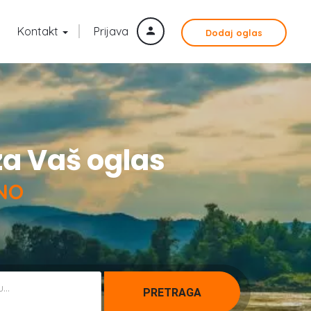
Kontakt
Prijava
Dodaj oglas
za Vaš oglas
NO
...
PRETRAGA