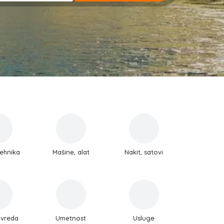
ehnika
Mašine, alat
Nakit, satovi
ivreda
Umetnost
Usluge