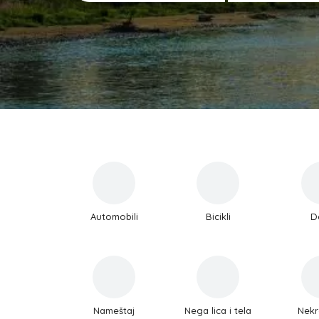
Automobili
Bicikli
D
Nameštaj
Nega lica i tela
Nekr