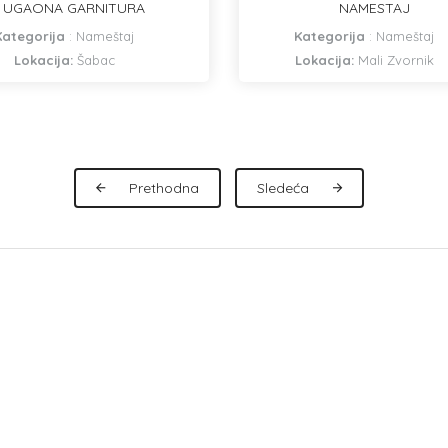
UGAONA GARNITURA
NAMESTAJ
Kategorija
:
Nameštaj
Kategorija
:
Nameštaj
Lokacija:
Šabac
Lokacija:
Mali Zvornik
Prethodna
Sledeća