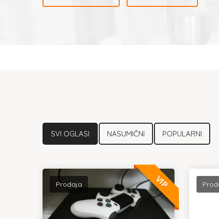
SVI OGLASI
NASUMIČNI
POPULARNI
VIP
Prodaja
Prod