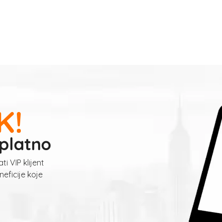
K!
platno
ti VIP klijent
neficije koje