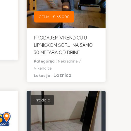
CENA : € 65,000
PRODAJEM VIKENDICU U
LIPNIČKOM ŠORU, NA SAMO
30 METARA OD DRINE
Kategorija
:
Nekretnine
/
Vikendice
Loznica
Lokacija
:
Prodaja