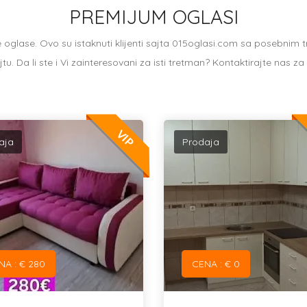
PREMIJUM OGLASI
 oglase. Ovo su istaknuti klijenti sajta 015oglasi.com sa posebnim
tu. Da li ste i Vi zainteresovani za isti tretman? Kontaktirajte nas za 
VIP
aja
Prodaja
NA : € 280
CENA : € 0