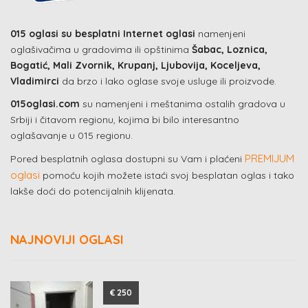
015 oglasi su besplatni Internet oglasi
namenjeni
oglašivačima u gradovima ili opštinima
Šabac, Loznica,
Bogatić, Mali Zvornik, Krupanj, Ljubovija, Koceljeva,
Vladimirci
da brzo i lako oglase svoje usluge ili proizvode.
015oglasi.com
su namenjeni i meštanima ostalih gradova u
Srbiji i čitavom regionu, kojima bi bilo interesantno
oglašavanje u 015 regionu.
PREMIJUM
Pored besplatnih oglasa dostupni su Vam i plaćeni
oglasi
pomoću kojih možete istaći svoj besplatan oglas i tako
lakše doći do potencijalnih klijenata.
NAJNOVIJI OGLASI
€ 250