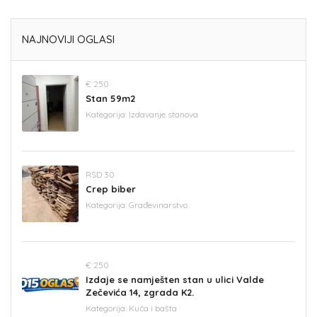
NAJNOVIJI OGLASI
€ 250
Stan 59m2
Kategorija:
Izdavanje stanova
RSD 30
Crep biber
Kategorija:
Građevinarstvo
€ 250
Izdaje se namješten stan u ulici Valde
Zečevića 14, zgrada K2.
Kategorija:
Kuća i bašta