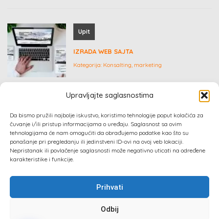
Upit
IZRADA WEB SAJTA
Kategorija:
Konsalting, marketing
Upravljajte saglasnostima
Dogovor
Da bismo pružili najbolje iskustvo, koristimo tehnologije poput kolačića za
čuvanje i/ili pristup informacijama o uređaju. Saglasnost sa ovim
KERAMIČAR ZA VAS!
tehnologijama će nam omogućiti da obrađujemo podatke kao što su
ponašanje pri pregledanju ili jedinstveni ID-ovi na ovoj veb lokaciji.
Kategorija:
Građevinarstvo
Nepristanak ili povlačenje saglasnosti može negativno uticati na određene
karakteristike i funkcije.
Prihvati
Odbij
Sva prava zadržana 2024 ©
Izrada web sajta
: Absolute