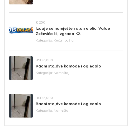
€ 250
Izdaje se namješten stan u ulici Valde
Zečevića 14, zgrada K2.
Kategorija:
Kuća i bašta
RSD 6,000
Radni sto,dve komode i ogledalo
Kategorija:
Nameštaj
RSD 6,000
Radni sto,dve komode i ogledalo
Kategorija:
Nameštaj