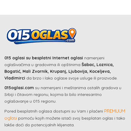
015 oglasi su besplatni Internet oglasi
namenjeni
oglašivačima u gradovima ili opštinima
Šabac, Loznica,
Bogatić, Mali Zvornik, Krupanj, Ljubovija, Koceljeva,
Vladimirci
da brzo i lako oglase svoje usluge ili proizvode.
015oglasi.com
su namenjeni i meštanima ostalih gradova u
Srbiji i čitavom regionu, kojima bi bilo interesantno
oglašavanje u 015 regionu.
PREMIJUM
Pored besplatnih oglasa dostupni su Vam i plaćeni
oglasi
pomoću kojih možete istaći svoj besplatan oglas i tako
lakše doći do potencijalnih klijenata.