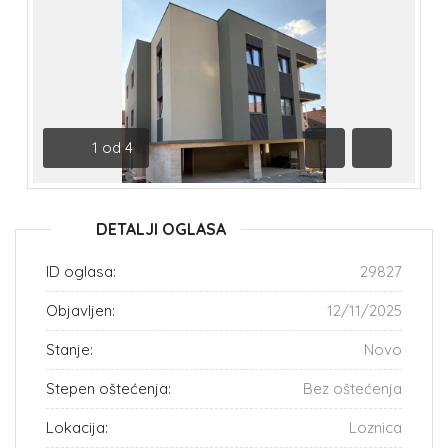
1
od
4
Prethodna
Sledeća
DETALJI OGLASA
ID oglasa:
29827
Objavljen:
12/11/2025
Stanje:
Novo
Stepen oštećenja:
Bez oštećenja
Lokacija:
Loznica