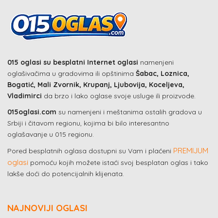
015 oglasi su besplatni Internet oglasi
namenjeni
oglašivačima u gradovima ili opštinima
Šabac, Loznica,
Bogatić, Mali Zvornik, Krupanj, Ljubovija, Koceljeva,
Vladimirci
da brzo i lako oglase svoje usluge ili proizvode.
015oglasi.com
su namenjeni i meštanima ostalih gradova u
Srbiji i čitavom regionu, kojima bi bilo interesantno
oglašavanje u 015 regionu.
PREMIJUM
Pored besplatnih oglasa dostupni su Vam i plaćeni
oglasi
pomoću kojih možete istaći svoj besplatan oglas i tako
lakše doći do potencijalnih klijenata.
NAJNOVIJI OGLASI