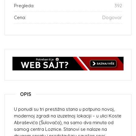
Pregleda:
392
Cena:
Dogovor
OPIS
U ponudi su tri prestižna stana u potpuno novoj,
modernoj zgradi na izuzetnoj lokaciji – u ulici Koste
Abraševića (Šulovača), na samo dva minuta od
samog centra Loznice. Stanovi se nalaze na
drugom spratu i predstavljaju savršen spoj