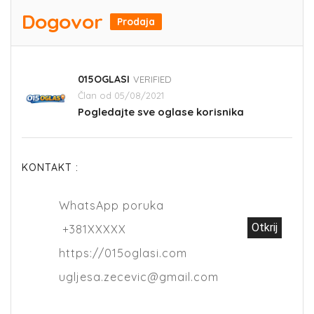
Dogovor
Prodaja
015OGLASI
VERIFIED
Član od 05/08/2021
Pogledajte sve oglase korisnika
KONTAKT :
WhatsApp poruka
Otkrij
+381XXXXX
https://015oglasi.com
ugljesa.zecevic@gmail.com