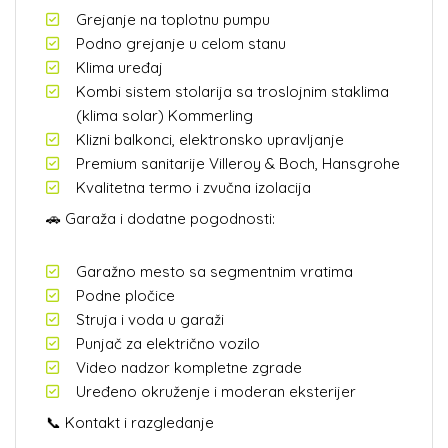
Grejanje na toplotnu pumpu
Podno grejanje u celom stanu
Klima uređaj
Kombi sistem stolarija sa troslojnim staklima
(klima solar) Kommerling
Klizni balkonci, elektronsko upravljanje
Premium sanitarije Villeroy & Boch, Hansgrohe
Kvalitetna termo i zvučna izolacija
🚗 Garaža i dodatne pogodnosti:
Garažno mesto sa segmentnim vratima
Podne pločice
Struja i voda u garaži
Punjač za električno vozilo
Video nadzor kompletne zgrade
Uređeno okruženje i moderan eksterijer
📞 Kontakt i razgledanje