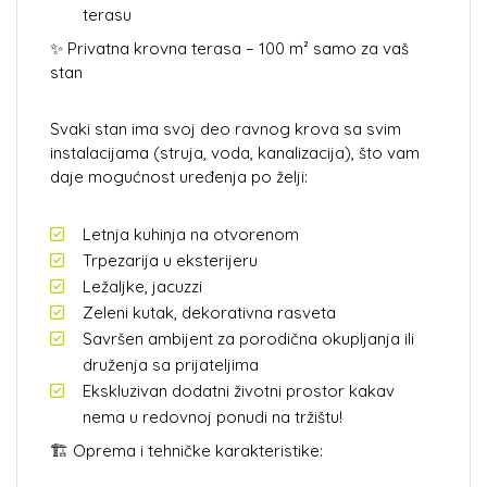
terasu
✨ Privatna krovna terasa – 100 m² samo za vaš
stan
Svaki stan ima svoj deo ravnog krova sa svim
instalacijama (struja, voda, kanalizacija), što vam
daje mogućnost uređenja po želji:
Letnja kuhinja na otvorenom
Trpezarija u eksterijeru
Ležaljke, jacuzzi
Zeleni kutak, dekorativna rasveta
Savršen ambijent za porodična okupljanja ili
druženja sa prijateljima
Ekskluzivan dodatni životni prostor kakav
nema u redovnoj ponudi na tržištu!
🏗️ Oprema i tehničke karakteristike: