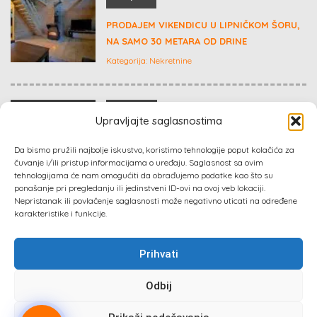
PRODAJEM VIKENDICU U LIPNIČKOM ŠORU,
NA SAMO 30 METARA OD DRINE
Kategorija:
Nekretnine
€ 50,000
Upravljajte saglasnostima
RESIDENCE PERMIT AND SECOND PASSPORT
Da bismo pružili najbolje iskustvo, koristimo tehnologije poput kolačića za
IN EUROPE
čuvanje i/ili pristup informacijama o uređaju. Saglasnost sa ovim
tehnologijama će nam omogućiti da obrađujemo podatke kao što su
Kategorija:
Konsalting, marketing
ponašanje pri pregledanju ili jedinstveni ID-ovi na ovoj veb lokaciji.
Nepristanak ili povlačenje saglasnosti može negativno uticati na određene
karakteristike i funkcije.
Prihvati
Sva prava zadržana 2024 ©
Izrada web sajta
: Absolute
Marketing & PR
Odbij
Prati nas :