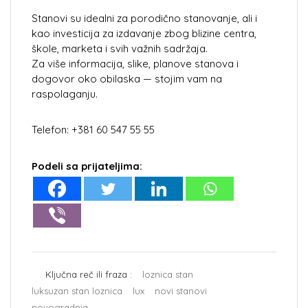
Stanovi su idealni za porodično stanovanje, ali i
kao investicija za izdavanje zbog blizine centra,
škole, marketa i svih važnih sadržaja.
Za više informacija, slike, planove stanova i
dogovor oko obilaska — stojim vam na
raspolaganju.
Telefon: +381 60 547 55 55
Podeli sa prijateljima:
Ključna reč ili fraza :
loznica stan
luksuzan stan loznica
lux
novi stanovi
novogradnja