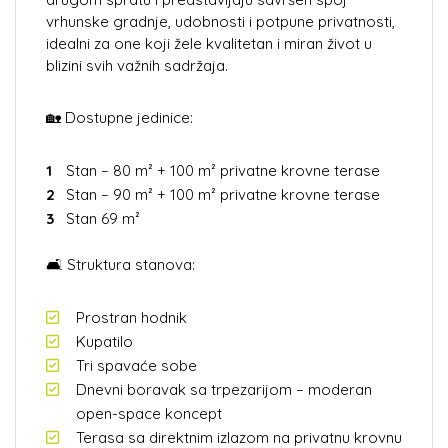
vrhunske gradnje, udobnosti i potpune privatnosti,
idealni za one koji žele kvalitetan i miran život u
blizini svih važnih sadržaja.
🏡 Dostupne jedinice:
Stan – 80 m² + 100 m² privatne krovne terase
Stan – 90 m² + 100 m² privatne krovne terase
Stan 69 m²
🛋️ Struktura stanova:
Prostran hodnik
Kupatilo
Tri spavaće sobe
Dnevni boravak sa trpezarijom – moderan
open-space koncept
Terasa sa direktnim izlazom na privatnu krovnu