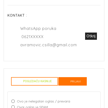
KONTAKT :
WhatsApp poruka
Otkrij
0621XXXXX
avramovic.csilla@gmail.com
POGLEDAĆU KASNIJE
PRIJAVI
Ovo je nelegalan oglas / prevara
Ovaj oglas je SPAM.