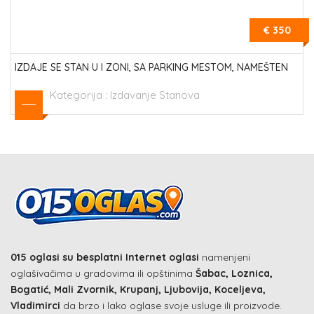
€ 350
IZDAJE SE STAN U I ZONI, SA PARKING MESTOM, NAMEŠTEN
Kategorija :
Izdavanje Stanova
015 oglasi su besplatni Internet oglasi
namenjeni
oglašivačima u gradovima ili opštinima
Šabac, Loznica,
Bogatić, Mali Zvornik, Krupanj, Ljubovija, Koceljeva,
Vladimirci
da brzo i lako oglase svoje usluge ili proizvode.