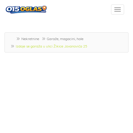
Nekretnine
Garaže, magacini, hale
Izdaje se garaža u ulici Žikice Jovanovića 25