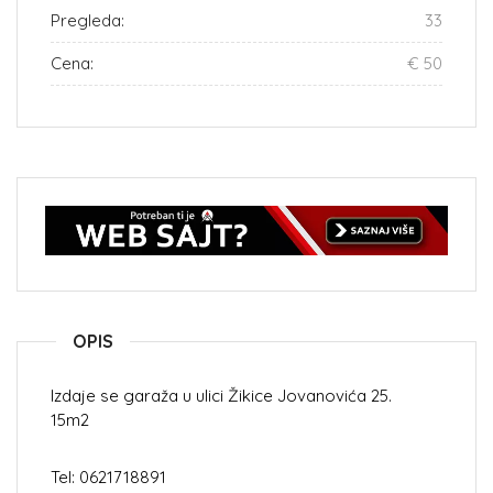
Pregleda:
33
Cena:
€ 50
OPIS
Izdaje se garaža u ulici Žikice Jovanovića 25.
15m2
Tel: 0621718891