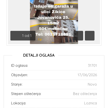
1
od
1
Prethodna
Sledeća
DETALJI OGLASA
ID oglasa:
31701
Objavljen:
17/06/2026
Stanje:
Novo
Stepen oštećenja:
Bez oštećenja
Lokacija:
Loznica