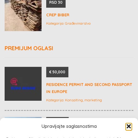
RSD 30
CREP BIBER
Kategorija:
Građevinarstvo
PREMIJUM OGLASI
€ 50,000
RESIDENCE PERMIT AND SECOND PASSPORT
IN EUROPE
Kategorija:
Konsalting, marketing
Dogovor
Upravljajte saglasnostima
LUKSUZNI STANOVI SA KROVNIM TERASAMA