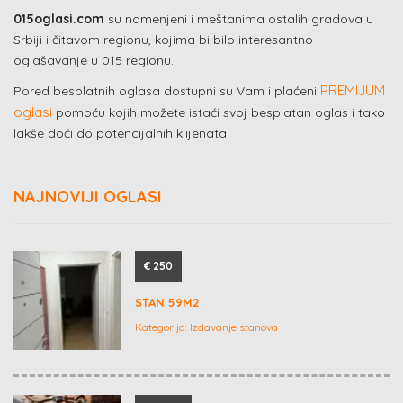
015oglasi.com
su namenjeni i meštanima ostalih gradova u
Srbiji i čitavom regionu, kojima bi bilo interesantno
oglašavanje u 015 regionu.
PREMIJUM
Pored besplatnih oglasa dostupni su Vam i plaćeni
oglasi
pomoću kojih možete istaći svoj besplatan oglas i tako
lakše doći do potencijalnih klijenata.
NAJNOVIJI OGLASI
€ 250
STAN 59M2
Kategorija:
Izdavanje stanova