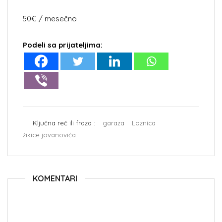
50€ / mesečno
Podeli sa prijateljima:
Ključna reč ili fraza :
garaza
Loznica
žikice jovanovića
KOMENTARI