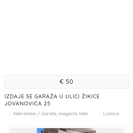
€ 50
IZDAJE SE GARAŽA U ULICI ŽIKICE
JOVANOVIĆA 25
:
Nekretnine
/
Garaže, magacini, hale
:
Loznica