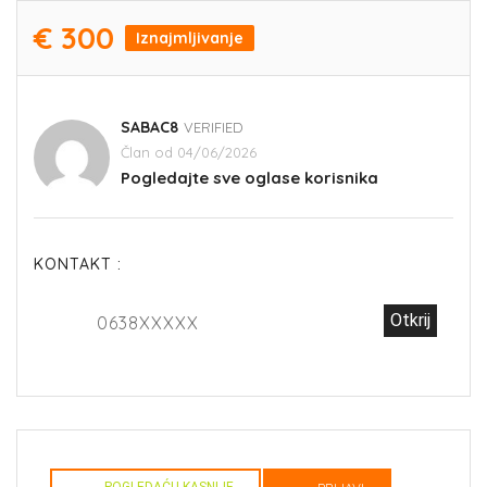
€ 300
Iznajmljivanje
SABAC8
VERIFIED
Član od 04/06/2026
Pogledajte sve oglase korisnika
KONTAKT :
Otkrij
0638XXXXX