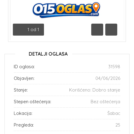
1
od
1
Prethodna
Sledeća
DETALJI OGLASA
ID oglasa:
31598
Objavljen:
04/06/2026
Stanje:
Korišćeno: Dobro stanje
Stepen oštećenja:
Bez oštećenja
Lokacija:
Šabac
Pregleda:
25