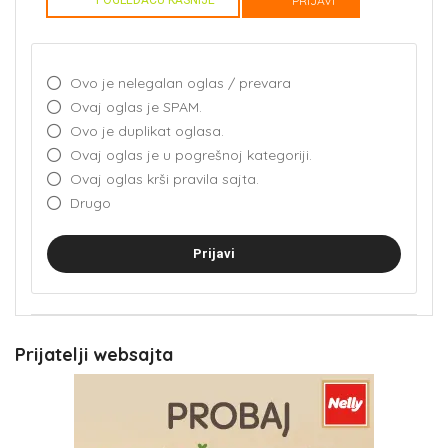
POGLEDAĆU KASNIJE
PRIJAVI
Ovo je nelegalan oglas / prevara
Ovaj oglas je SPAM.
Ovo je duplikat oglasa.
Ovaj oglas je u pogrešnoj kategoriji.
Ovaj oglas krši pravila sajta.
Drugo
Prijavi
Prijatelji websajta