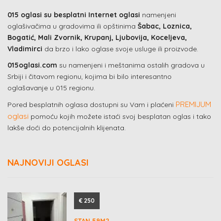
015 oglasi su besplatni Internet oglasi
namenjeni
oglašivačima u gradovima ili opštinima
Šabac, Loznica,
Bogatić, Mali Zvornik, Krupanj, Ljubovija, Koceljeva,
Vladimirci
da brzo i lako oglase svoje usluge ili proizvode.
015oglasi.com
su namenjeni i meštanima ostalih gradova u
Srbiji i čitavom regionu, kojima bi bilo interesantno
oglašavanje u 015 regionu.
PREMIJUM
Pored besplatnih oglasa dostupni su Vam i plaćeni
oglasi
pomoću kojih možete istaći svoj besplatan oglas i tako
lakše doći do potencijalnih klijenata.
NAJNOVIJI OGLASI
€ 250
STAN 59M2