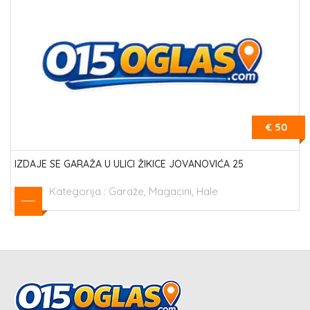
€ 50
IZDAJE SE GARAŽA U ULICI ŽIKICE JOVANOVIĆA 25
Kategorija :
Garaže, Magacini, Hale