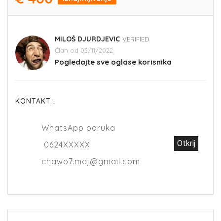
MILOŠ DJURDJEVIC
VERIFIED
Član od 03/11/2022
Pogledajte sve oglase korisnika
KONTAKT :
WhatsApp poruka
Otkrij
0624XXXXX
chawo7.mdj@gmail.com