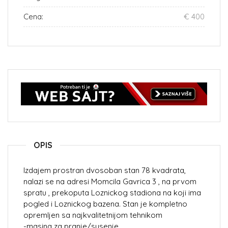
Cena:
€ 400
OPIS
Izdajem prostran dvosoban stan 78 kvadrata,
nalazi se na adresi Momcila Gavrica 3 , na prvom
spratu , prekoputa Loznickog stadiona na koji ima
pogled i Loznickog bazena. Stan je kompletno
opremljen sa najkvalitetnijom tehnikom
-masina za pranje/susenje