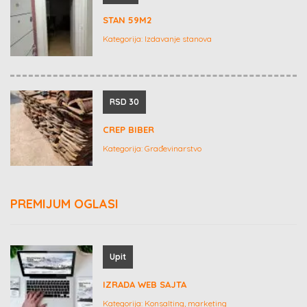
STAN 59M2
Kategorija:
Izdavanje stanova
RSD 30
CREP BIBER
Kategorija:
Građevinarstvo
PREMIJUM OGLASI
Upit
IZRADA WEB SAJTA
Kategorija:
Konsalting, marketing