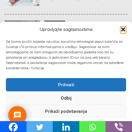
€ 65,000
Upravljajte saglasnostima
PRODAJEM VIKENDICU U LIPNIČKOM ŠORU,
Da bismo pružili najbolje iskustvo, koristimo tehnologije poput kolačića za
NA SAMO 30 METARA OD DRINE
čuvanje i/ili pristup informacijama o uređaju. Saglasnost sa ovim
tehnologijama će nam omogućiti da obrađujemo podatke kao što su
Kategorija:
Nekretnine
ponašanje pri pregledanju ili jedinstveni ID-ovi na ovoj veb lokaciji.
Nepristanak ili povlačenje saglasnosti može negativno uticati na određene
karakteristike i funkcije.
Prihvati
Sva prava zadržana 2024 ©
Izrada web sajta
: Absolute
Marketing & PR
Odbij
Prati nas :
Prikaži podešavanja
Politika privatnosti