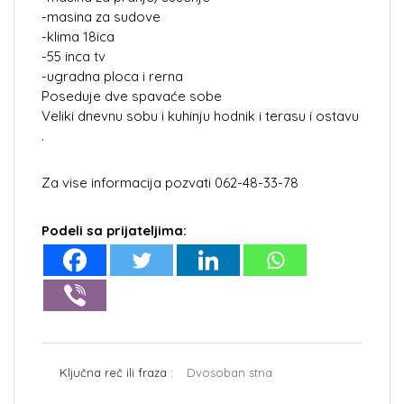
-masina za sudove
-klima 18ica
-55 inca tv
-ugradna ploca i rerna
Poseduje dve spavaće sobe
Veliki dnevnu sobu i kuhinju hodnik i terasu i ostavu
.
Za vise informacija pozvati 062-48-33-78
Podeli sa prijateljima:
Ključna reč ili fraza :
Dvosoban stna