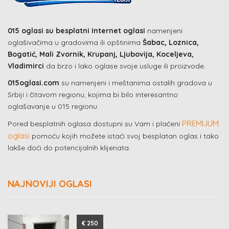
015 oglasi su besplatni Internet oglasi
namenjeni
oglašivačima u gradovima ili opštinima
Šabac, Loznica,
Bogatić, Mali Zvornik, Krupanj, Ljubovija, Koceljeva,
Vladimirci
da brzo i lako oglase svoje usluge ili proizvode.
015oglasi.com
su namenjeni i meštanima ostalih gradova u
Srbiji i čitavom regionu, kojima bi bilo interesantno
oglašavanje u 015 regionu.
PREMIJUM
Pored besplatnih oglasa dostupni su Vam i plaćeni
oglasi
pomoću kojih možete istaći svoj besplatan oglas i tako
lakše doći do potencijalnih klijenata.
NAJNOVIJI OGLASI
€ 250