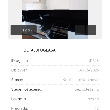
1
od
7
Prethodna
Sledeća
DETALJI OGLASA
ID oglasa:
31628
Objavljen:
07/06/2026
Stanje:
Korišćeno: Kao novo
Stepen oštećenja:
Bez oštećenja
Lokacija:
Loznica
Pregleda:
42