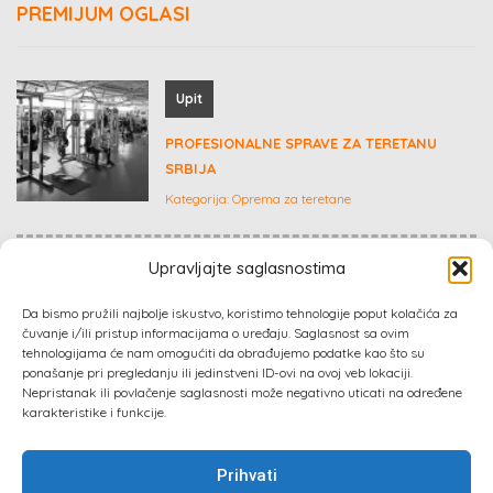
PREMIJUM OGLASI
Upit
PROFESIONALNE SPRAVE ZA TERETANU
SRBIJA
Kategorija:
Oprema za teretane
Upravljajte saglasnostima
€ 59,500
Da bismo pružili najbolje iskustvo, koristimo tehnologije poput kolačića za
GARSONJERA
čuvanje i/ili pristup informacijama o uređaju. Saglasnost sa ovim
tehnologijama će nam omogućiti da obrađujemo podatke kao što su
Kategorija:
Nekretnine
ponašanje pri pregledanju ili jedinstveni ID-ovi na ovoj veb lokaciji.
Nepristanak ili povlačenje saglasnosti može negativno uticati na određene
karakteristike i funkcije.
Prihvati