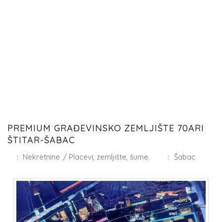
PREMIUM GRAĐEVINSKO ZEMLJIŠTE 70ARI
ŠTITAR-ŠABAC
:
Nekretnine
/
Placevi, zemljište, šume
:
Šabac