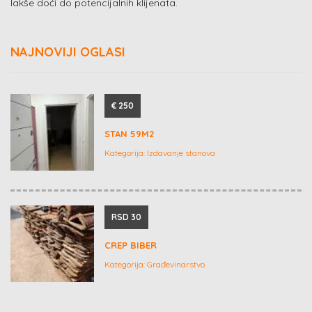
lakše doći do potencijalnih klijenata.
NAJNOVIJI OGLASI
€ 250
STAN 59M2
Kategorija:
Izdavanje stanova
RSD 30
CREP BIBER
Kategorija:
Građevinarstvo