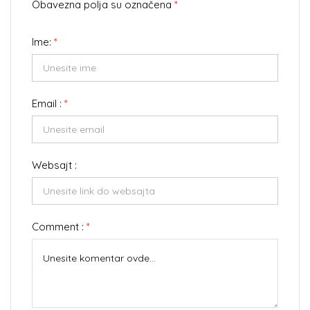
Obavezna polja su označena
*
Ime:
*
Email :
*
Websajt :
Comment :
*