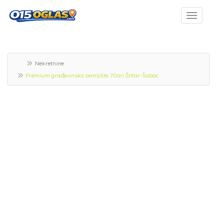
Nekretnine
Premium građevinsko zemljište 70ari Štitar-Šabac