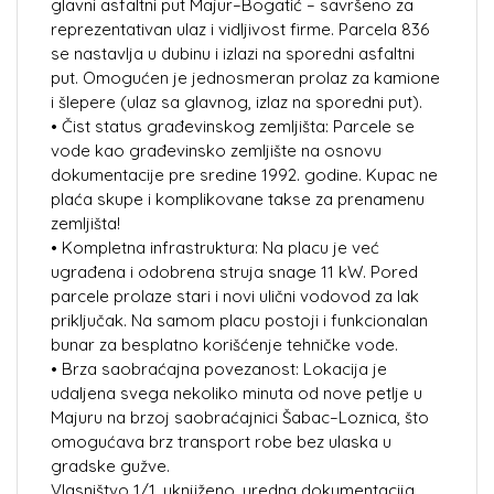
glavni asfaltni put Majur–Bogatić – savršeno za
reprezentativan ulaz i vidljivost firme. Parcela 836
se nastavlja u dubinu i izlazi na sporedni asfaltni
put. Omogućen je jednosmeran prolaz za kamione
i šlepere (ulaz sa glavnog, izlaz na sporedni put).
• Čist status građevinskog zemljišta: Parcele se
vode kao građevinsko zemljište na osnovu
dokumentacije pre sredine 1992. godine. Kupac ne
plaća skupe i komplikovane takse za prenamenu
zemljišta!
• Kompletna infrastruktura: Na placu je već
ugrađena i odobrena struja snage 11 kW. Pored
parcele prolaze stari i novi ulični vodovod za lak
priključak. Na samom placu postoji i funkcionalan
bunar za besplatno korišćenje tehničke vode.
• Brza saobraćajna povezanost: Lokacija je
udaljena svega nekoliko minuta od nove petlje u
Majuru na brzoj saobraćajnici Šabac–Loznica, što
omogućava brz transport robe bez ulaska u
gradske gužve.
Vlasništvo 1/1, uknjiženo, uredna dokumentacija.