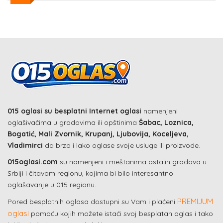
015 oglasi su besplatni Internet oglasi
namenjeni
oglašivačima u gradovima ili opštinima
Šabac, Loznica,
Bogatić, Mali Zvornik, Krupanj, Ljubovija, Koceljeva,
Vladimirci
da brzo i lako oglase svoje usluge ili proizvode.
015oglasi.com
su namenjeni i meštanima ostalih gradova u
Srbiji i čitavom regionu, kojima bi bilo interesantno
oglašavanje u 015 regionu.
PREMIJUM
Pored besplatnih oglasa dostupni su Vam i plaćeni
oglasi
pomoću kojih možete istaći svoj besplatan oglas i tako