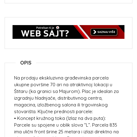
OPIS
Na prodaju ekskluzivna građevinska parcela
ukupne površine 70 ari na atraktivnoj lokaciji u
Štitaru (ka granici sa Majurom). Plac je idealan za
izgradnju hladnjače, distributivnog centra,
magacina, izložbenog salona ili trgovinskog
stovarišta. Ključne prednosti parcele:
• Koncept kružnog toka (Izlaz na dva puta):
Parcele su spojene u oblik slova “L”. Parcela 835
ima ulični front širine 25 metara i izlazi direktno na