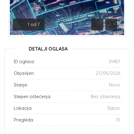
1
od
7
Prethodna
Sledeća
DETALJI OGLASA
ID oglasa:
31487
Objavljen:
27/05/2026
Stanje:
Novo
Stepen oštećenja:
Bez oštećenja
Lokacija:
Šabac
Pregleda:
31