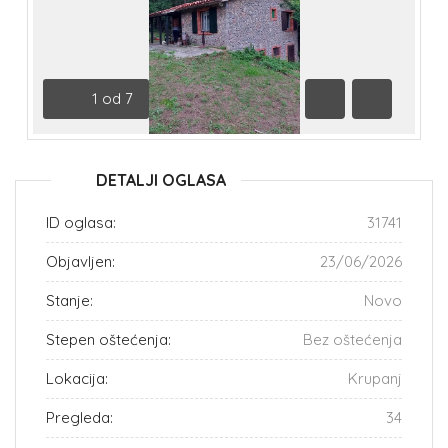
1
od
7
Prethodna
Sledeća
DETALJI OGLASA
ID oglasa:
31741
Objavljen:
23/06/2026
Stanje:
Novo
Stepen oštećenja:
Bez oštećenja
Lokacija:
Krupanj
Pregleda:
34