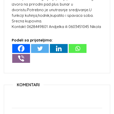
izvora na prirodni pad plus bunar u
dvoristu.Potrebno je unutrasnje sredjivanje.U
funkciji kuhinja,hodnik,kupatilo i spavaca soba.
Srecna kupovina.
Kontakt 0628449801 Andjelka ili 0603451045 Nikola
Podeli sa prijateljima:
KOMENTARI