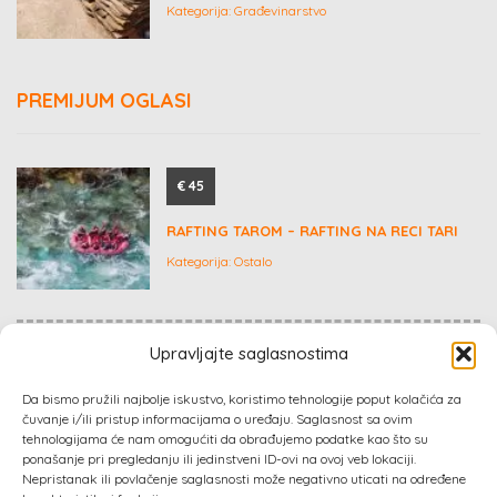
Kategorija:
Građevinarstvo
PREMIJUM OGLASI
€ 45
RAFTING TAROM – RAFTING NA RECI TARI
Kategorija:
Ostalo
Upravljajte saglasnostima
Dogovor
Da bismo pružili najbolje iskustvo, koristimo tehnologije poput kolačića za
KERAMIČAR ZA VAS!
čuvanje i/ili pristup informacijama o uređaju. Saglasnost sa ovim
tehnologijama će nam omogućiti da obrađujemo podatke kao što su
Kategorija:
Građevinarstvo
ponašanje pri pregledanju ili jedinstveni ID-ovi na ovoj veb lokaciji.
Nepristanak ili povlačenje saglasnosti može negativno uticati na određene