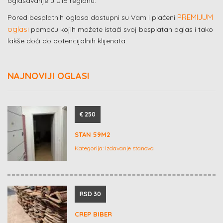
oglašavanje u 015 regionu.
PREMIJUM
Pored besplatnih oglasa dostupni su Vam i plaćeni
oglasi
pomoću kojih možete istaći svoj besplatan oglas i tako
lakše doći do potencijalnih klijenata.
NAJNOVIJI OGLASI
€ 250
STAN 59M2
Kategorija:
Izdavanje stanova
RSD 30
CREP BIBER