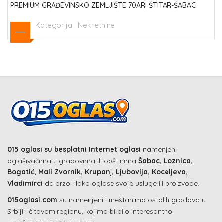
PREMIUM GRAĐEVINSKO ZEMLJIŠTE 70ARI ŠTITAR-ŠABAC
Kategorija :
Nekretnine
015 oglasi su besplatni Internet oglasi
namenjeni
oglašivačima u gradovima ili opštinima
Šabac, Loznica,
Bogatić, Mali Zvornik, Krupanj, Ljubovija, Koceljeva,
Vladimirci
da brzo i lako oglase svoje usluge ili proizvode.
015oglasi.com
su namenjeni i meštanima ostalih gradova u
Srbiji i čitavom regionu, kojima bi bilo interesantno