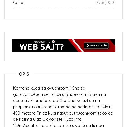
Cena:
€ 36,000
OPIS
Kamena kuca sa okucnicom 1.5ha sa
garazom..Kuca se nalazi u Radevskim Stavama
desetak kilometara od Osecine.Nalazi se na
proplanku okruzena sumama na nadmorskoj visini
450 metara.Prilaz kuci nasut put tucanikom tako da
se kolima ulazi u dvoriste.Kuca ima
110m2,centralno grejanje,struju,vodu sa licnog