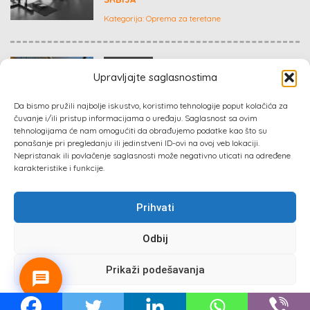
Kategorija:
Oprema za teretane
€ 65,000
Upravljajte saglasnostima
PRODAJEM VIKENDICU U LIPNIČKOM ŠORU,
Da bismo pružili najbolje iskustvo, koristimo tehnologije poput kolačića za
NA SAMO 30 METARA OD DRINE
čuvanje i/ili pristup informacijama o uređaju. Saglasnost sa ovim
tehnologijama će nam omogućiti da obrađujemo podatke kao što su
Kategorija:
Nekretnine
ponašanje pri pregledanju ili jedinstveni ID-ovi na ovoj veb lokaciji.
Nepristanak ili povlačenje saglasnosti može negativno uticati na određene
karakteristike i funkcije.
Prihvati
Sva prava zadržana 2024 ©
Izrada web sajta
: Absolute
Marketing & PR
Odbij
Prati nas :
Prikaži podešavanja
Politika privatnosti