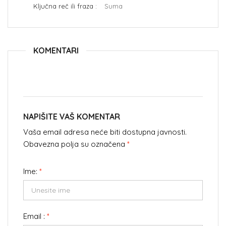
Ključna reč ili fraza :
Suma
KOMENTARI
NAPIŠITE VAŠ KOMENTAR
Vaša email adresa neće biti dostupna javnosti.
Obavezna polja su označena
*
Ime:
*
Email :
*