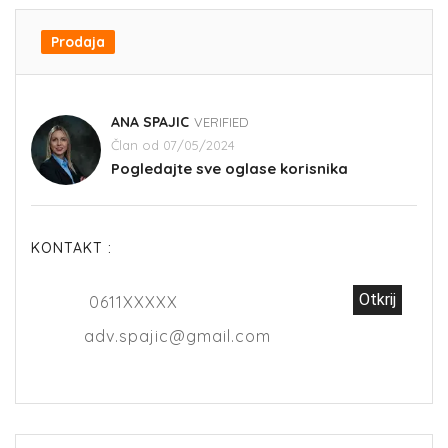
Prodaja
ANA SPAJIC
VERIFIED
Član od 07/05/2024
Pogledajte sve oglase korisnika
KONTAKT :
Otkrij
0611XXXXX
adv.spajic@gmail.com