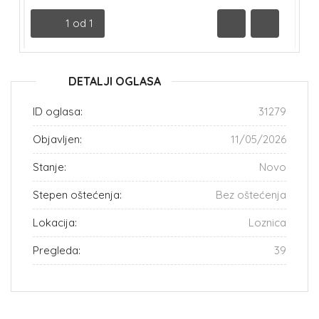
1
od
1
Prethodna
Sledeća
DETALJI OGLASA
ID oglasa:
31279
Objavljen:
11/05/2026
Stanje:
Novo
Stepen oštećenja:
Bez oštećenja
Lokacija:
Loznica
Pregleda:
39