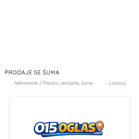
PRODAJE SE ŠUMA
:
Nekretnine
/
Placevi, zemljište, šume
:
Loznica