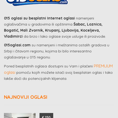
015 oglasi su besplatni Internet oglasi
namenjeni
oglašivačima u gradovima ili opštinima
Šabac, Loznica,
Bogatić, Mali Zvornik, Krupanj, Ljubovija, Koceljeva,
Vladimirci
da brzo i lako oglase svoje usluge ili proizvode.
015oglasi.com
su namenjeni i meštanima ostalih gradova u
Srbiji i čitavom regionu, kojima bi bilo interesantno
oglašavanje u 015 regionu.
PREMIJUM
Pored besplatnih oglasa dostupni su Vam i plaćeni
oglasi
pomoću kojih možete istaći svoj besplatan oglas i tako
lakše doći do potencijalnih klijenata.
NAJNOVIJI OGLASI
€ 250