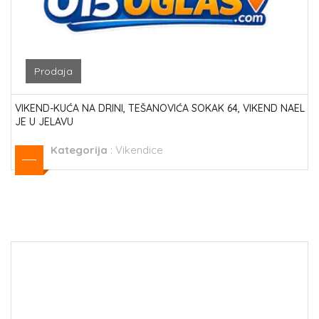
Prodaja
VIKEND-KUĆA NA DRINI, TEŠANOVIĆA SOKAK 64, VIKEND NAEL
JE U JELAVU
Kategorija
:
Vikendice