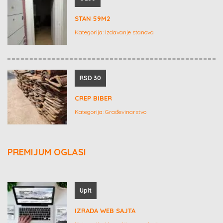
STAN 59M2
Kategorija:
Izdavanje stanova
RSD 30
CREP BIBER
Kategorija:
Građevinarstvo
PREMIJUM OGLASI
Upit
IZRADA WEB SAJTA