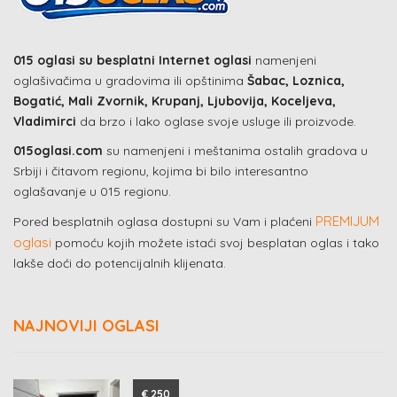
015 oglasi su besplatni Internet oglasi
namenjeni
oglašivačima u gradovima ili opštinima
Šabac, Loznica,
Bogatić, Mali Zvornik, Krupanj, Ljubovija, Koceljeva,
Vladimirci
da brzo i lako oglase svoje usluge ili proizvode.
015oglasi.com
su namenjeni i meštanima ostalih gradova u
Srbiji i čitavom regionu, kojima bi bilo interesantno
oglašavanje u 015 regionu.
PREMIJUM
Pored besplatnih oglasa dostupni su Vam i plaćeni
oglasi
pomoću kojih možete istaći svoj besplatan oglas i tako
lakše doći do potencijalnih klijenata.
NAJNOVIJI OGLASI
€ 250