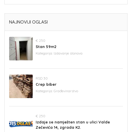
NAJNOVIJI OGLASI
€ 250
Stan 59m2
Kategorija:
Izdavanje stanova
RSD 30
Crep biber
Kategorija:
Građevinarstvo
€ 250
Izdaje se namješten stan u ulici Valde
Zečevića 14, zgrada K2.