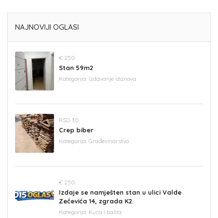
NAJNOVIJI OGLASI
€ 250
Stan 59m2
Kategorija:
Izdavanje stanova
RSD 30
Crep biber
Kategorija:
Građevinarstvo
€ 250
Izdaje se namješten stan u ulici Valde
Zečevića 14, zgrada K2.
Kategorija:
Kuća i bašta