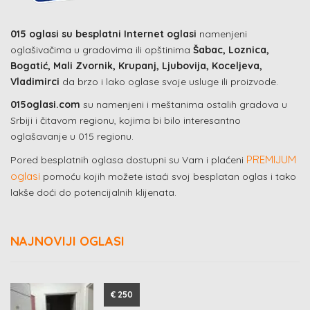
015 oglasi su besplatni Internet oglasi
namenjeni
oglašivačima u gradovima ili opštinima
Šabac, Loznica,
Bogatić, Mali Zvornik, Krupanj, Ljubovija, Koceljeva,
Vladimirci
da brzo i lako oglase svoje usluge ili proizvode.
015oglasi.com
su namenjeni i meštanima ostalih gradova u
Srbiji i čitavom regionu, kojima bi bilo interesantno
oglašavanje u 015 regionu.
PREMIJUM
Pored besplatnih oglasa dostupni su Vam i plaćeni
oglasi
pomoću kojih možete istaći svoj besplatan oglas i tako
lakše doći do potencijalnih klijenata.
NAJNOVIJI OGLASI
€ 250