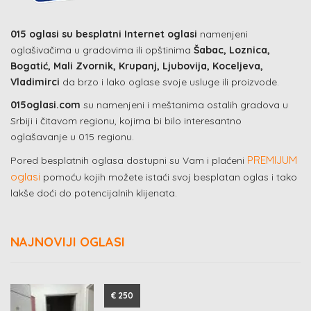
015 oglasi su besplatni Internet oglasi
namenjeni
oglašivačima u gradovima ili opštinima
Šabac, Loznica,
Bogatić, Mali Zvornik, Krupanj, Ljubovija, Koceljeva,
Vladimirci
da brzo i lako oglase svoje usluge ili proizvode.
015oglasi.com
su namenjeni i meštanima ostalih gradova u
Srbiji i čitavom regionu, kojima bi bilo interesantno
oglašavanje u 015 regionu.
PREMIJUM
Pored besplatnih oglasa dostupni su Vam i plaćeni
oglasi
pomoću kojih možete istaći svoj besplatan oglas i tako
lakše doći do potencijalnih klijenata.
NAJNOVIJI OGLASI
€ 250