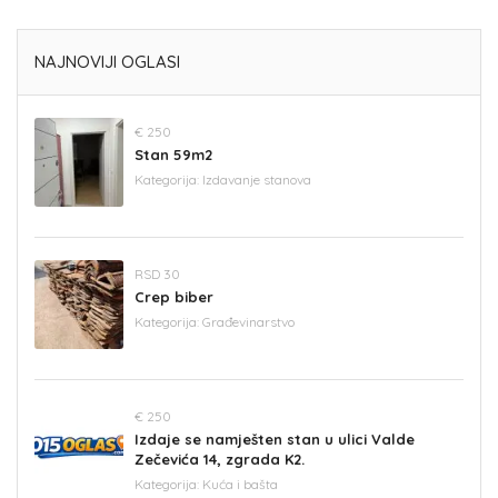
NAJNOVIJI OGLASI
€ 250
Stan 59m2
Kategorija:
Izdavanje stanova
RSD 30
Crep biber
Kategorija:
Građevinarstvo
€ 250
Izdaje se namješten stan u ulici Valde
Zečevića 14, zgrada K2.
Kategorija:
Kuća i bašta