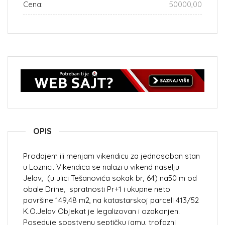
Cena:
50000,00
OPIS
Prodajem ili menjam vikendicu za jednosoban stan
u Loznici. Vikendica se nalazi u vikend naselju
Jelav, (u ulici Tešanovića sokak br, 64) na50 m od
obale Drine, spratnosti Pr+1 i ukupne neto
površine 149,48 m2, na katastarskoj parceli 413/52
K.O.Jelav Objekat je legalizovan i ozakonjen.
Poseduje sopstvenu septičku jamu, trofazni