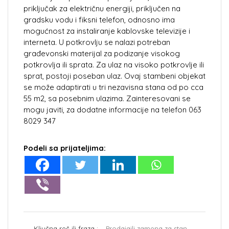
priključak za električnu energiji, priključen na
gradsku vodu i fiksni telefon, odnosno ima
mogućnost za instaliranje kablovske televizije i
interneta. U potkrovlju se nalazi potreban
građevonski materijal za podizanje visokog
potkrovlja ili sprata. Za ulaz na visoko potkrovlje ili
sprat, postoji poseban ulaz. Ovaj stambeni objekat
se može adaptirati u tri nezavisna stana od po cca
55 m2, sa posebnim ulazima. Zainteresovani se
mogu javiti, za dodatne informacije na telefon 063
8029 347
Podeli sa prijateljima:
Ključna reč ili fraza :
Prodajaili zamena za stan