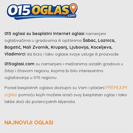
015 oglasi su besplatni Internet oglasi
namenjeni
oglašivačima u gradovima ili opštinima
Šabac, Loznica,
Bogatić, Mali Zvornik, Krupanj, Ljubovija, Koceljeva,
Vladimirci
da brzo i lako oglase svoje usluge ili proizvode.
015oglasi.com
su namenjeni i meštanima ostalih gradova u
Srbiji i čitavom regionu, kojima bi bilo interesantno
oglašavanje u 015 regionu.
PREMIJUM
Pored besplatnih oglasa dostupni su Vam i plaćeni
oglasi
pomoću kojih možete istaći svoj besplatan oglas i tako
lakše doći do potencijalnih klijenata.
NAJNOVIJI OGLASI