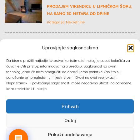
PRODAJEM VIKENDICU U LIPNIČKOM ŠORU,
NA SAMO 30 METARA OD DRINE
Kategorija:
Nekretnine
€ 45
Upravljajte saglasnostima
RAFTING TAROM – RAFTING NA RECI TARI
Da bismo pružili najbolje iskustvo, koristimo tehnologije poput kolačića za
Kategorija:
Ostalo
čuvanje i/ili pristup informacijama o uređaju. Saglasnost sa ovim
tehnologijama će nam omogućiti da obrađujemo podatke kao što su
ponašanje pri pregledanju ili jedinstveni ID-ovi na ovoj veb lokaciji.
Nepristanak ili povlačenje saglasnosti može negativno uticati na određene
karakteristike i funkcije.
Prihvati
Sva prava zadržana 2024 ©
Izrada web sajta
: Absolute
Marketing & PR
Odbij
Prati nas :
Prikaži podešavanja