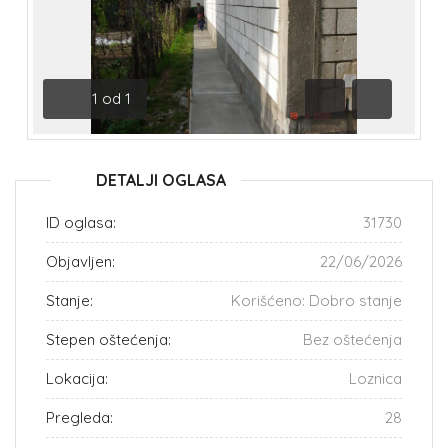
1
od
1
Prethodna
Sledeća
DETALJI OGLASA
ID oglasa:
31730
Objavljen:
22/06/2026
Stanje:
Korišćeno: Dobro stanje
Stepen oštećenja:
Bez oštećenja
Lokacija:
Loznica
Pregleda:
28