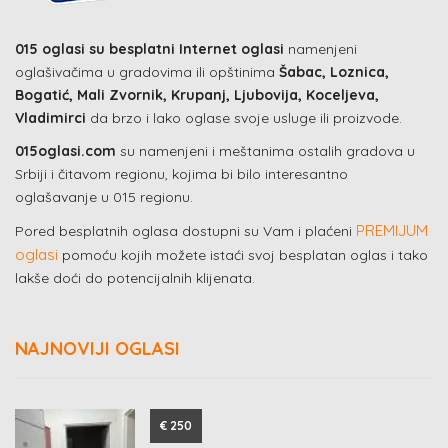
015 oglasi su besplatni Internet oglasi
namenjeni
oglašivačima u gradovima ili opštinima
Šabac, Loznica,
Bogatić, Mali Zvornik, Krupanj, Ljubovija, Koceljeva,
Vladimirci
da brzo i lako oglase svoje usluge ili proizvode.
015oglasi.com
su namenjeni i meštanima ostalih gradova u
Srbiji i čitavom regionu, kojima bi bilo interesantno
oglašavanje u 015 regionu.
PREMIJUM
Pored besplatnih oglasa dostupni su Vam i plaćeni
oglasi
pomoću kojih možete istaći svoj besplatan oglas i tako
lakše doći do potencijalnih klijenata.
NAJNOVIJI OGLASI
€ 250