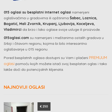
015 oglasi su besplatni Internet oglasi
namenjeni
oglašivačima u gradovima ili opštinima
Šabac, Loznica,
Bogatić, Mali Zvornik, Krupanj, Ljubovija, Koceljeva,
Vladimirci
da brzo i lako oglase svoje usluge ili proizvode.
015oglasi.com
su namenjeni i meštanima ostalih gradova u
Srbiji i čitavom regionu, kojima bi bilo interesantno
oglašavanje u 015 regionu.
PREMIJUM
Pored besplatnih oglasa dostupni su Vam i plaćeni
oglasi
pomoću kojih možete istaći svoj besplatan oglas i tako
lakše doći do potencijalnih klijenata.
NAJNOVIJI OGLASI
€ 250