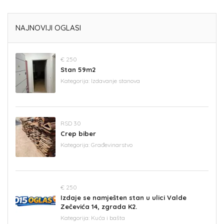
NAJNOVIJI OGLASI
€ 250
Stan 59m2
Kategorija:
Izdavanje stanova
RSD 30
Crep biber
Kategorija:
Građevinarstvo
€ 250
Izdaje se namješten stan u ulici Valde
Zečevića 14, zgrada K2.
Kategorija:
Kuća i bašta