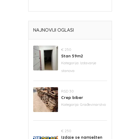
NAJNOVIJI OGLASI
€ 250
Stan 59m2
Kategorija:
Izdavanje
stanova
RSD 30
Crep biber
Kategorija:
Građevinarstvo
€ 250
Izdaje se namješten