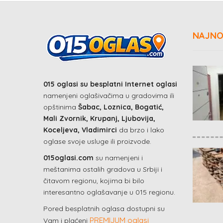
NAJNO
015 oglasi su besplatni Internet oglasi
namenjeni oglašivačima u gradovima ili
opštinima
Šabac, Loznica, Bogatić,
Mali Zvornik, Krupanj, Ljubovija,
Koceljeva, Vladimirci
da brzo i lako
oglase svoje usluge ili proizvode.
015oglasi.com
su namenjeni i
meštanima ostalih gradova u Srbiji i
čitavom regionu, kojima bi bilo
interesantno oglašavanje u 015 regionu.
Pored besplatnih oglasa dostupni su
PREMIJUM oglasi
Vam i plaćeni