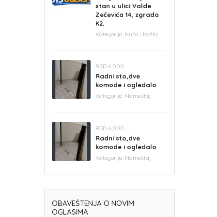
stan u ulici Valde
Zečevića 14, zgrada
K2.
Kategorija:
Kuća i bašta
RSD 6,000
Radni sto,dve
komode i ogledalo
Kategorija:
Nameštaj
RSD 6,000
Radni sto,dve
komode i ogledalo
Kategorija:
Nameštaj
OBAVEŠTENJA O NOVIM
OGLASIMA