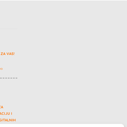
ZA VAS!
vo
ZA
CIJU I
GITALNIH
A