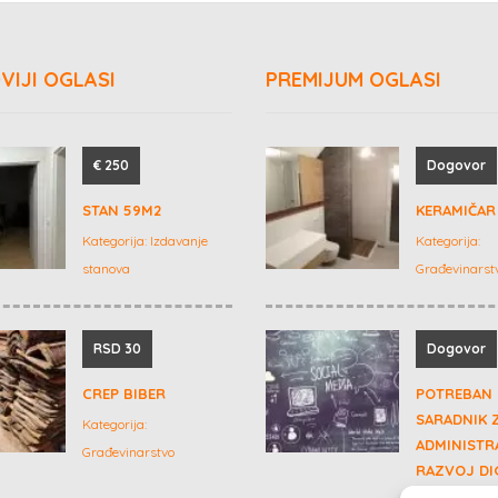
VIJI OGLASI
PREMIJUM OGLASI
€ 250
Dogovor
STAN 59M2
KERAMIČAR 
Kategorija:
Izdavanje
Kategorija:
stanova
Građevinarst
RSD 30
Dogovor
CREP BIBER
POTREBAN
SARADNIK 
Kategorija:
ADMINISTRA
Građevinarstvo
RAZVOJ DI
PROIZVOD