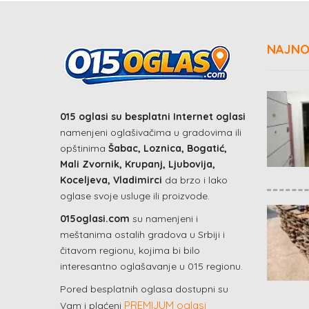
NAJNO
015 oglasi su besplatni Internet oglasi
namenjeni oglašivačima u gradovima ili
opštinima
Šabac, Loznica, Bogatić,
Mali Zvornik, Krupanj, Ljubovija,
Koceljeva, Vladimirci
da brzo i lako
oglase svoje usluge ili proizvode.
015oglasi.com
su namenjeni i
meštanima ostalih gradova u Srbiji i
čitavom regionu, kojima bi bilo
interesantno oglašavanje u 015 regionu.
Pored besplatnih oglasa dostupni su
PREMIJUM oglasi
Vam i plaćeni