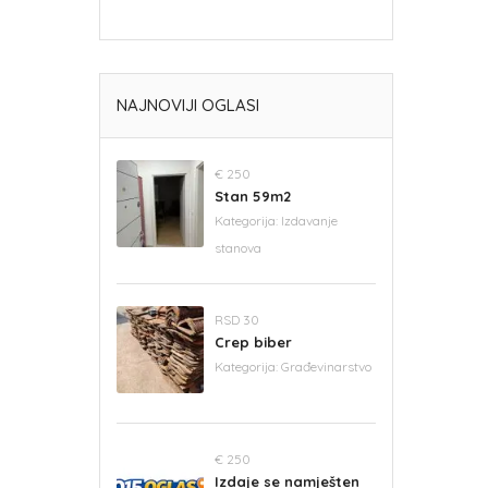
NAJNOVIJI OGLASI
€ 250
Stan 59m2
Kategorija:
Izdavanje
stanova
RSD 30
Crep biber
Kategorija:
Građevinarstvo
€ 250
Izdaje se namješten