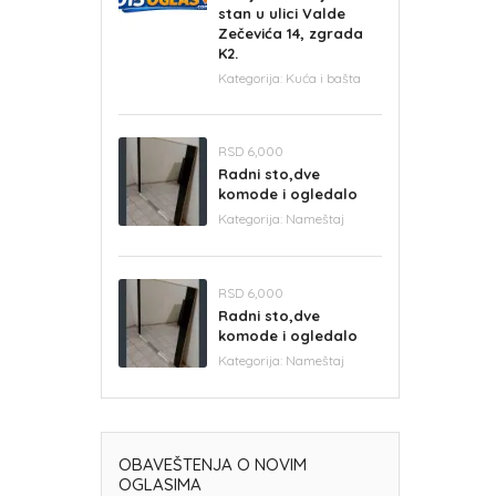
stan u ulici Valde
Zečevića 14, zgrada
K2.
Kategorija:
Kuća i bašta
RSD 6,000
Radni sto,dve
komode i ogledalo
Kategorija:
Nameštaj
RSD 6,000
Radni sto,dve
komode i ogledalo
Kategorija:
Nameštaj
OBAVEŠTENJA O NOVIM
OGLASIMA