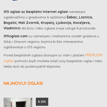
015 oglasi su besplatni Internet oglasi
namenjeni
oglašivačima u gradovima ili opštinima
Šabac, Loznica,
Bogatić, Mali Zvornik, Krupanj, Ljubovija, Koceljeva,
Vladimirci
da brzo i lako oglase svoje usluge ili proizvode.
015oglasi.com
su namenjeni i meštanima ostalih gradova u
Srbiji i čitavom regionu, kojima bi bilo interesantno
oglašavanje u 015 regionu.
PREMIJUM
Pored besplatnih oglasa dostupni su Vam i plaćeni
oglasi
pomoću kojih možete istaći svoj besplatan oglas i tako
lakše doći do potencijalnih klijenata.
NAJNOVIJI OGLASI
€ 250