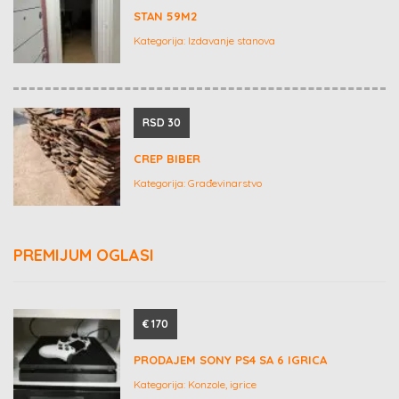
STAN 59M2
Kategorija:
Izdavanje stanova
RSD 30
CREP BIBER
Kategorija:
Građevinarstvo
PREMIJUM OGLASI
€ 170
PRODAJEM SONY PS4 SA 6 IGRICA
Kategorija:
Konzole, igrice