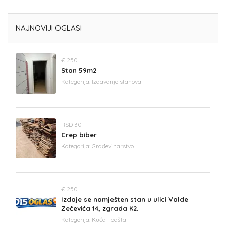
NAJNOVIJI OGLASI
€ 250
Stan 59m2
Kategorija:
Izdavanje stanova
RSD 30
Crep biber
Kategorija:
Građevinarstvo
€ 250
Izdaje se namješten stan u ulici Valde
Zečevića 14, zgrada K2.
Kategorija:
Kuća i bašta