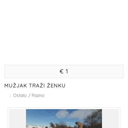
€ 1
MUŽJAK TRAŽI ŽENKU
:
Ostalo
/
Razno