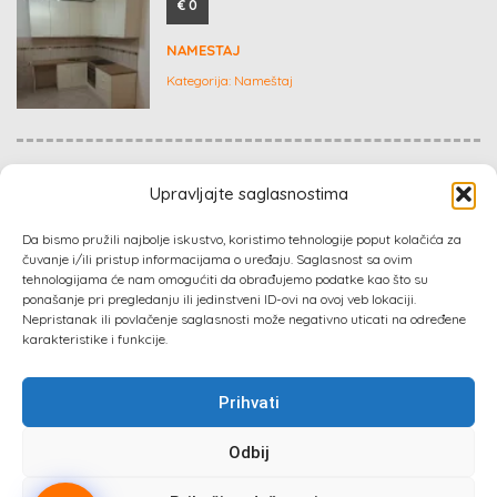
€ 0
NAMESTAJ
Kategorija:
Nameštaj
Dogovor
Upravljajte saglasnostima
KERAMIČAR ZA VAS!
Da bismo pružili najbolje iskustvo, koristimo tehnologije poput kolačića za
Kategorija:
Građevinarstvo
čuvanje i/ili pristup informacijama o uređaju. Saglasnost sa ovim
tehnologijama će nam omogućiti da obrađujemo podatke kao što su
ponašanje pri pregledanju ili jedinstveni ID-ovi na ovoj veb lokaciji.
Nepristanak ili povlačenje saglasnosti može negativno uticati na određene
karakteristike i funkcije.
Prihvati
Sva prava zadržana 2024 ©
Izrada web sajta
: Absolute
Marketing & PR
Odbij
Prati nas :