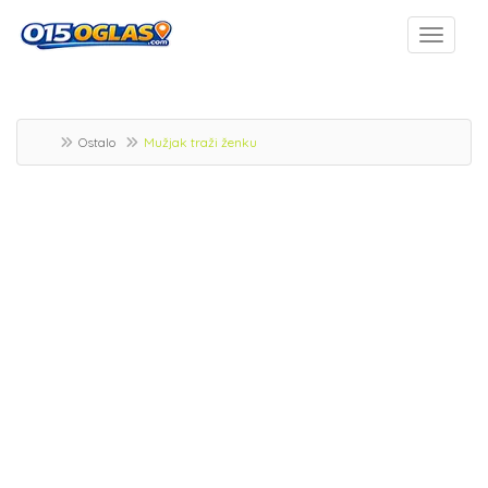
Ostalo
Mužjak traži ženku