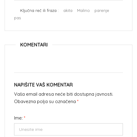
Ključna reč ili fraza :
akita
Malino
parenje
pas
KOMENTARI
NAPIŠITE VAŠ KOMENTAR
Vaša email adresa neće biti dostupna javnosti.
Obavezna polja su označena
*
Ime:
*