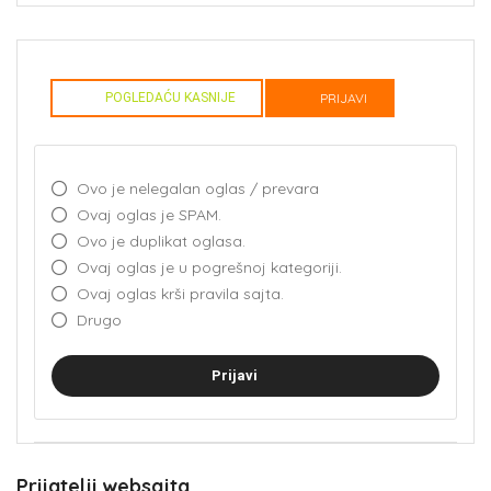
POGLEDAĆU KASNIJE
PRIJAVI
Ovo je nelegalan oglas / prevara
Ovaj oglas je SPAM.
Ovo je duplikat oglasa.
Ovaj oglas je u pogrešnoj kategoriji.
Ovaj oglas krši pravila sajta.
Drugo
Prijavi
Prijatelji websajta