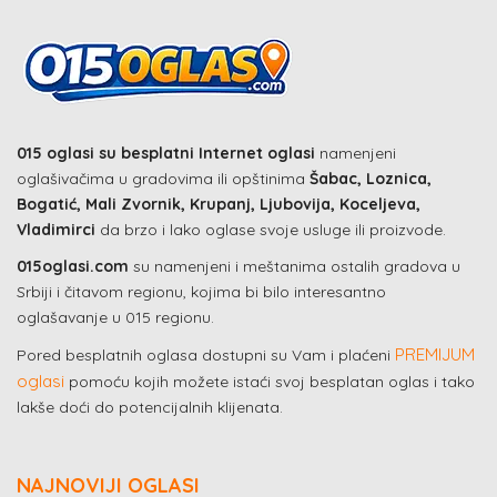
015 oglasi su besplatni Internet oglasi
namenjeni
oglašivačima u gradovima ili opštinima
Šabac, Loznica,
Bogatić, Mali Zvornik, Krupanj, Ljubovija, Koceljeva,
Vladimirci
da brzo i lako oglase svoje usluge ili proizvode.
015oglasi.com
su namenjeni i meštanima ostalih gradova u
Srbiji i čitavom regionu, kojima bi bilo interesantno
oglašavanje u 015 regionu.
PREMIJUM
Pored besplatnih oglasa dostupni su Vam i plaćeni
oglasi
pomoću kojih možete istaći svoj besplatan oglas i tako
lakše doći do potencijalnih klijenata.
NAJNOVIJI OGLASI