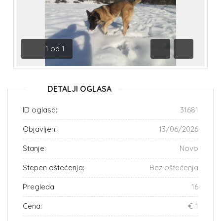
1
od
1
Prethodna
Sledeća
DETALJI OGLASA
ID oglasa:
31681
Objavljen:
13/06/2026
Stanje:
Novo
Stepen oštećenja:
Bez oštećenja
Pregleda:
16
Cena:
€ 1