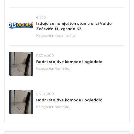
€ 250
Izdaje se namješten stan u ulici Valde
Zečevića 14, zgrada K2.
Kategorija:
Kuća i bašta
RSD 6,000
Radni sto,dve komode i ogledalo
Kategorija:
Nameštaj
RSD 6,000
Radni sto,dve komode i ogledalo
Kategorija:
Nameštaj