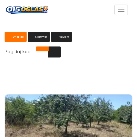
Svi oglasi
Nasumični
Popularni
Pogldaj kao: