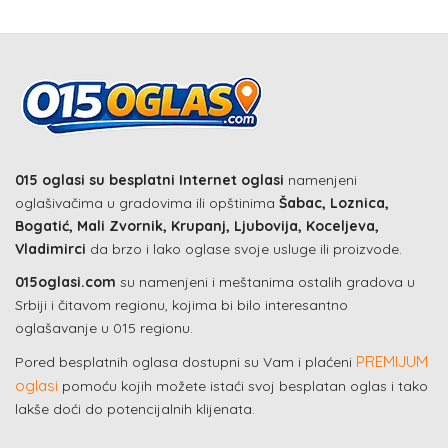
015 oglasi su besplatni Internet oglasi
namenjeni
oglašivačima u gradovima ili opštinima
Šabac, Loznica,
Bogatić, Mali Zvornik, Krupanj, Ljubovija, Koceljeva,
Vladimirci
da brzo i lako oglase svoje usluge ili proizvode.
015oglasi.com
su namenjeni i meštanima ostalih gradova u
Srbiji i čitavom regionu, kojima bi bilo interesantno
oglašavanje u 015 regionu.
PREMIJUM
Pored besplatnih oglasa dostupni su Vam i plaćeni
oglasi
pomoću kojih možete istaći svoj besplatan oglas i tako
lakše doći do potencijalnih klijenata.