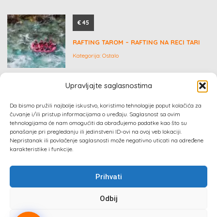
€ 45
RAFTING TAROM – RAFTING NA RECI TARI
Kategorija:
Ostalo
Upravljajte saglasnostima
Upit
Da bismo pružili najbolje iskustvo, koristimo tehnologije poput kolačića za
čuvanje i/ili pristup informacijama o uređaju. Saglasnost sa ovim
IZRADA WEB SAJTA
tehnologijama će nam omogućiti da obrađujemo podatke kao što su
ponašanje pri pregledanju ili jedinstveni ID-ovi na ovoj veb lokaciji.
Kategorija:
Konsalting, marketing
Nepristanak ili povlačenje saglasnosti može negativno uticati na određene
karakteristike i funkcije.
Prihvati
Odbij
Sva prava zadržana 2024 ©
Izrada web sajta
: Absolute
Marketing & PR