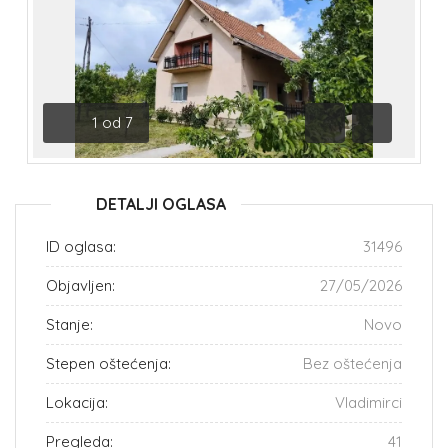
1
od
7
Prethodna
Sledeća
DETALJI OGLASA
ID oglasa:
31496
Objavljen:
27/05/2026
Stanje:
Novo
Stepen oštećenja:
Bez oštećenja
Lokacija:
Vladimirci
Pregleda:
41