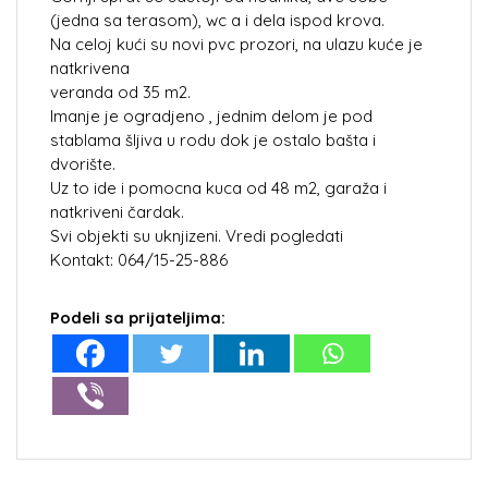
(jedna sa terasom), wc a i dela ispod krova.
Na celoj kući su novi pvc prozori, na ulazu kuće je
natkrivena
veranda od 35 m2.
Imanje je ogradjeno , jednim delom je pod
stablama šljiva u rodu dok je ostalo bašta i
dvorište.
Uz to ide i pomocna kuca od 48 m2, garaža i
natkriveni čardak.
Svi objekti su uknjizeni. Vredi pogledati
Kontakt: 064/15-25-886
Podeli sa prijateljima: