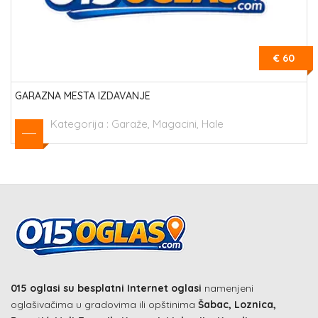
€ 60
GARAZNA MESTA IZDAVANJE
Kategorija :
Garaže, Magacini, Hale
015 oglasi su besplatni Internet oglasi
namenjeni
oglašivačima u gradovima ili opštinima
Šabac, Loznica,