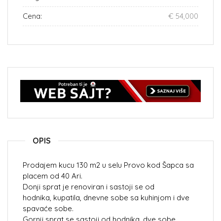
Cena:
€ 54,000
OPIS
Prodajem kucu 130 m2 u selu Provo kod Šapca sa
placem od 40 Ari.
Donji sprat je renoviran i sastoji se od
hodnika, kupatila, dnevne sobe sa kuhinjom i dve
spavaće sobe.
Gornji sprat se sastoji od hodnika, dve sobe