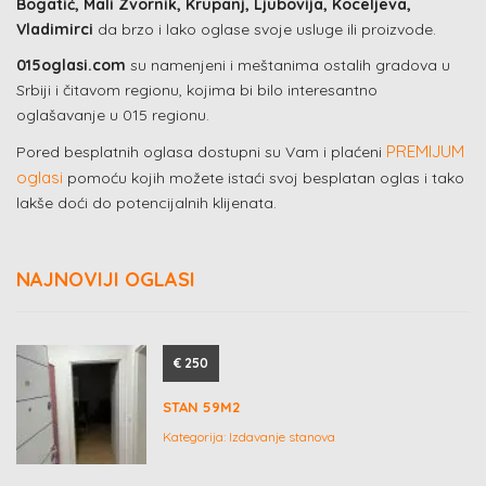
Bogatić, Mali Zvornik, Krupanj, Ljubovija, Koceljeva,
Vladimirci
da brzo i lako oglase svoje usluge ili proizvode.
015oglasi.com
su namenjeni i meštanima ostalih gradova u
Srbiji i čitavom regionu, kojima bi bilo interesantno
oglašavanje u 015 regionu.
PREMIJUM
Pored besplatnih oglasa dostupni su Vam i plaćeni
oglasi
pomoću kojih možete istaći svoj besplatan oglas i tako
lakše doći do potencijalnih klijenata.
NAJNOVIJI OGLASI
€ 250
STAN 59M2
Kategorija:
Izdavanje stanova