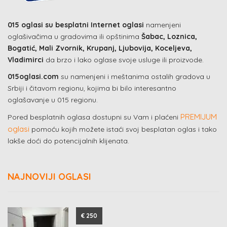
015 oglasi su besplatni Internet oglasi
namenjeni
oglašivačima u gradovima ili opštinima
Šabac, Loznica,
Bogatić, Mali Zvornik, Krupanj, Ljubovija, Koceljeva,
Vladimirci
da brzo i lako oglase svoje usluge ili proizvode.
015oglasi.com
su namenjeni i meštanima ostalih gradova u
Srbiji i čitavom regionu, kojima bi bilo interesantno
oglašavanje u 015 regionu.
PREMIJUM
Pored besplatnih oglasa dostupni su Vam i plaćeni
oglasi
pomoću kojih možete istaći svoj besplatan oglas i tako
lakše doći do potencijalnih klijenata.
NAJNOVIJI OGLASI
€ 250