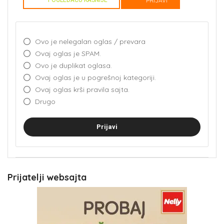
POGLEDAĆU KASNIJE
PRIJAVI
Ovo je nelegalan oglas / prevara
Ovaj oglas je SPAM.
Ovo je duplikat oglasa.
Ovaj oglas je u pogrešnoj kategoriji.
Ovaj oglas krši pravila sajta.
Drugo
Prijavi
Prijatelji websajta