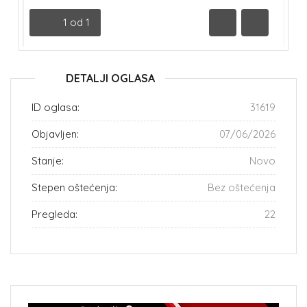
1
od
1
Prethodna
Sledeća
DETALJI OGLASA
ID oglasa:
31619
Objavljen:
07/06/2026
Stanje:
Novo
Stepen oštećenja:
Bez oštećenja
Pregleda:
22