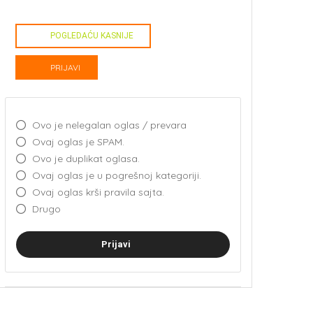
POGLEDAĆU KASNIJE
PRIJAVI
Ovo je nelegalan oglas / prevara
Ovaj oglas je SPAM.
Ovo je duplikat oglasa.
Ovaj oglas je u pogrešnoj kategoriji.
Ovaj oglas krši pravila sajta.
Drugo
Prijavi