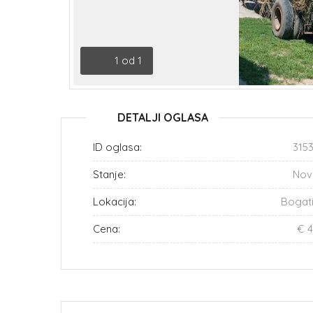
1
od
1
DETALJI OGLASA
ID oglasa:
315
Stanje:
Nov
Lokacija:
Bogat
Cena:
€ 