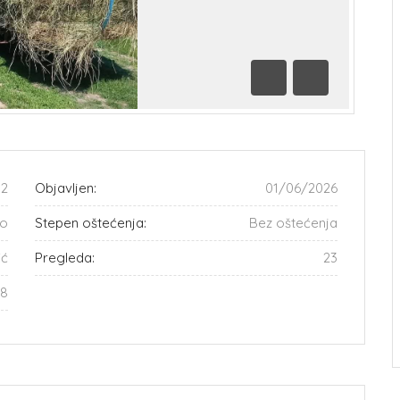
Prethodna
Sledeća
32
Objavljen:
01/06/2026
o
Stepen oštećenja:
Bez oštećenja
ić
Pregleda:
23
48