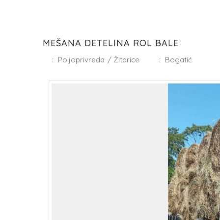
MEŠANA DETELINA ROL BALE
:
Poljoprivreda
/
Žitarice
:
Bogatić