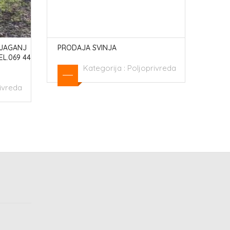
 JAGANJ
PRODAJA SVINJA
DETE
L.069 44
Kategorija :
Poljoprivreda
ivreda