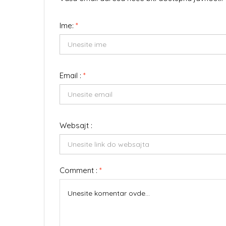
Ime:
*
Email :
*
Websajt :
Comment :
*