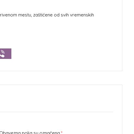
krivenom mestu, zaštićene od svih vremenskih
. Obavezna polja su označena
*