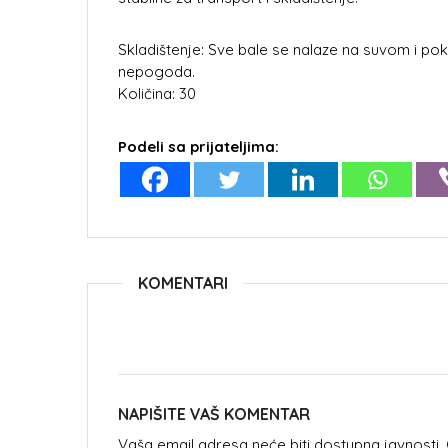
Skladištenje: Sve bale se nalaze na suvom i po
nepogoda.
Količina: 30
Podeli sa prijateljima:
KOMENTARI
NAPIŠITE VAŠ KOMENTAR
Vaša email adresa neće biti dostupna javnosti