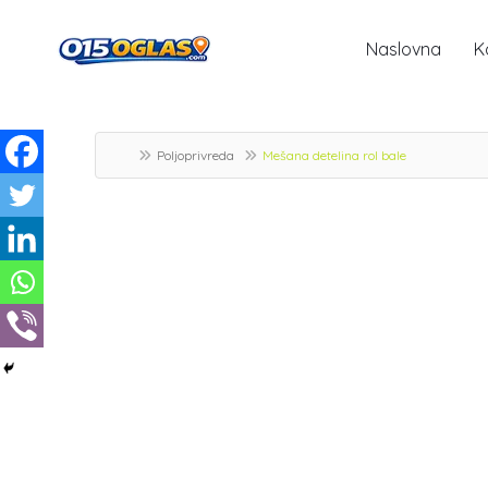
Naslovna
K
Poljoprivreda
Mešana detelina rol bale