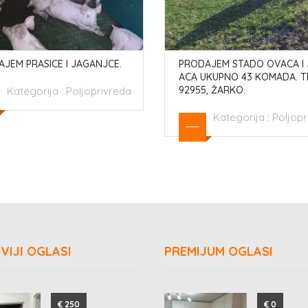
JEM PRASICE I JAGANJCE.
PRODAJEM STADO OVACA I
ACA UKUPNO 43 KOMADA. TE
92955, ŽARKO.
Kategorija :
Poljoprivreda
Kategorija :
Poljopr
VIJI OGLASI
PREMIJUM OGLASI