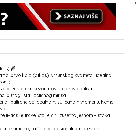
P
tkos) 🌾
ama, prvo kolo (otkos), vrhunskog kvaliteta i idealna
onji).
u za predstojeću sezonu, ovo je prava prilika.
a, punog lista i odličnog mirisa.
šena i balirana po idealnom, sunčanom vremenu. Nema
va.
ne livadske trave, što je čini izuzetno ješnom – stoka
jene maksimalno, rađene profesionalnom presom,