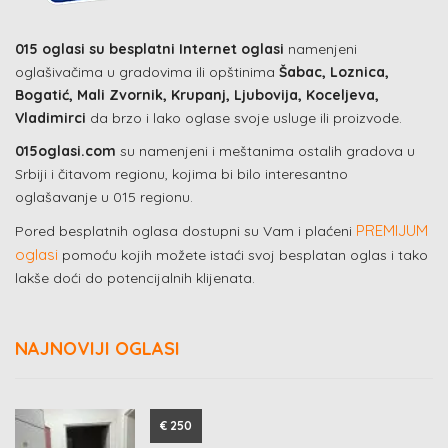
015 oglasi su besplatni Internet oglasi
namenjeni
oglašivačima u gradovima ili opštinima
Šabac, Loznica,
Bogatić, Mali Zvornik, Krupanj, Ljubovija, Koceljeva,
Vladimirci
da brzo i lako oglase svoje usluge ili proizvode.
015oglasi.com
su namenjeni i meštanima ostalih gradova u
Srbiji i čitavom regionu, kojima bi bilo interesantno
oglašavanje u 015 regionu.
PREMIJUM
Pored besplatnih oglasa dostupni su Vam i plaćeni
oglasi
pomoću kojih možete istaći svoj besplatan oglas i tako
lakše doći do potencijalnih klijenata.
NAJNOVIJI OGLASI
€ 250