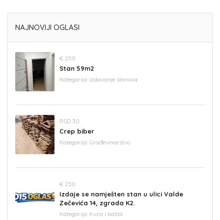
NAJNOVIJI OGLASI
€ 250
Stan 59m2
Kategorija:
Izdavanje stanova
RSD 30
Crep biber
Kategorija:
Građevinarstvo
€ 250
Izdaje se namješten stan u ulici Valde
Zečevića 14, zgrada K2.
Kategorija:
Kuća i bašta