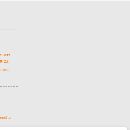
 SONY
GRICA
nzole,
ameštaj