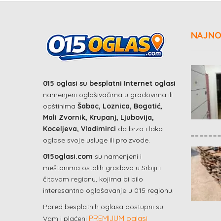
NAJNO
015 oglasi su besplatni Internet oglasi
namenjeni oglašivačima u gradovima ili
opštinima
Šabac, Loznica, Bogatić,
Mali Zvornik, Krupanj, Ljubovija,
Koceljeva, Vladimirci
da brzo i lako
oglase svoje usluge ili proizvode.
015oglasi.com
su namenjeni i
meštanima ostalih gradova u Srbiji i
čitavom regionu, kojima bi bilo
interesantno oglašavanje u 015 regionu.
Pored besplatnih oglasa dostupni su
PREMIJUM oglasi
Vam i plaćeni