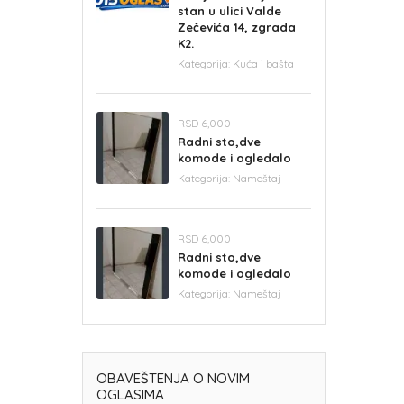
stan u ulici Valde
Zečevića 14, zgrada
K2.
Kategorija:
Kuća i bašta
RSD 6,000
Radni sto,dve
komode i ogledalo
Kategorija:
Nameštaj
RSD 6,000
Radni sto,dve
komode i ogledalo
Kategorija:
Nameštaj
OBAVEŠTENJA O NOVIM
OGLASIMA