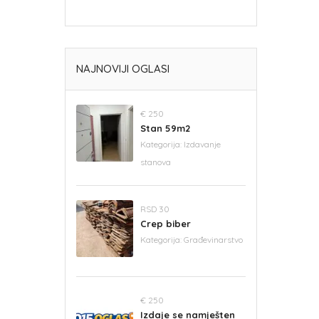
NAJNOVIJI OGLASI
€ 250
Stan 59m2
Kategorija:
Izdavanje
stanova
RSD 30
Crep biber
Kategorija:
Građevinarstvo
€ 250
Izdaje se namješten