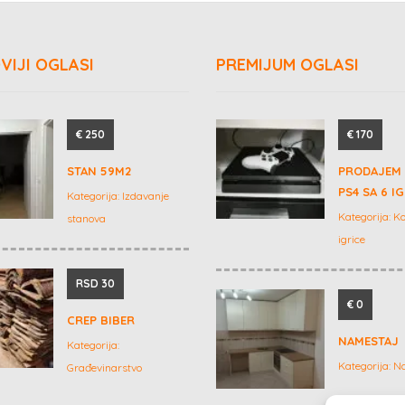
VIJI OGLASI
PREMIJUM OGLASI
€ 250
€ 170
STAN 59M2
PRODAJEM
PS4 SA 6 I
Kategorija:
Izdavanje
Kategorija:
Ko
stanova
igrice
RSD 30
€ 0
CREP BIBER
NAMESTAJ
Kategorija:
Kategorija:
N
Građevinarstvo