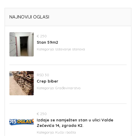
NAJNOVIJI OGLASI
€ 250
Stan 59m2
Kategorija:
Izdavanje stanova
RSD 30
Crep biber
Kategorija:
Građevinarstvo
€ 250
Izdaje se namješten stan u ulici Valde
Zečevića 14, zgrada K2.
Kategorija:
Kuća i bašta