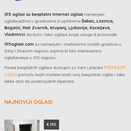
015 oglasi su besplatni Internet oglasi
namenjeni
oglašivačima u gradovima ili opštinima
Šabac, Loznica,
Bogatić, Mali Zvornik, Krupanj, Ljubovija, Koceljeva,
Vladimirci
da brzo i lako oglase svoje usluge ili proizvode.
015oglasi.com
su namenjeni i meštanima ostalih gradova u
Srbiji i čitavom regionu, kojima bi bilo interesantno
oglašavanje u 015 regionu.
PREMIJUM
Pored besplatnih oglasa dostupni su Vam i plaćeni
oglasi
pomoću kojih možete istaći svoj besplatan oglas i tako
lakše doći do potencijalnih klijenata.
NAJNOVIJI OGLASI
€ 250