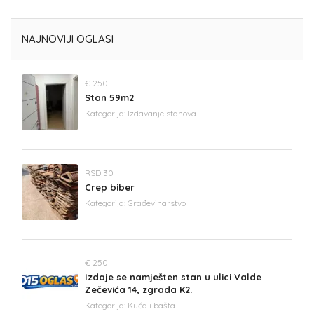
NAJNOVIJI OGLASI
€ 250
Stan 59m2
Kategorija:
Izdavanje stanova
RSD 30
Crep biber
Kategorija:
Građevinarstvo
€ 250
Izdaje se namješten stan u ulici Valde
Zečevića 14, zgrada K2.
Kategorija:
Kuća i bašta