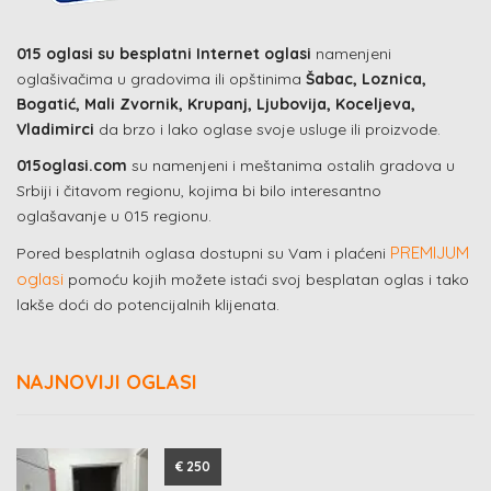
015 oglasi su besplatni Internet oglasi
namenjeni
oglašivačima u gradovima ili opštinima
Šabac, Loznica,
Bogatić, Mali Zvornik, Krupanj, Ljubovija, Koceljeva,
Vladimirci
da brzo i lako oglase svoje usluge ili proizvode.
015oglasi.com
su namenjeni i meštanima ostalih gradova u
Srbiji i čitavom regionu, kojima bi bilo interesantno
oglašavanje u 015 regionu.
PREMIJUM
Pored besplatnih oglasa dostupni su Vam i plaćeni
oglasi
pomoću kojih možete istaći svoj besplatan oglas i tako
lakše doći do potencijalnih klijenata.
NAJNOVIJI OGLASI
€ 250