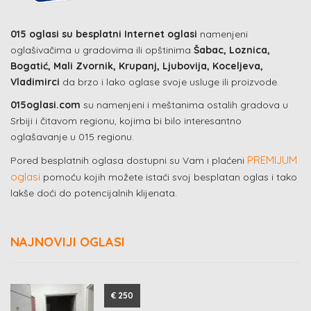
015 oglasi su besplatni Internet oglasi
namenjeni
oglašivačima u gradovima ili opštinima
Šabac, Loznica,
Bogatić, Mali Zvornik, Krupanj, Ljubovija, Koceljeva,
Vladimirci
da brzo i lako oglase svoje usluge ili proizvode.
015oglasi.com
su namenjeni i meštanima ostalih gradova u
Srbiji i čitavom regionu, kojima bi bilo interesantno
oglašavanje u 015 regionu.
PREMIJUM
Pored besplatnih oglasa dostupni su Vam i plaćeni
oglasi
pomoću kojih možete istaći svoj besplatan oglas i tako
lakše doći do potencijalnih klijenata.
NAJNOVIJI OGLASI
€ 250