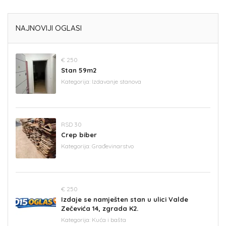
NAJNOVIJI OGLASI
€ 250
Stan 59m2
Kategorija:
Izdavanje stanova
RSD 30
Crep biber
Kategorija:
Građevinarstvo
€ 250
Izdaje se namješten stan u ulici Valde
Zečevića 14, zgrada K2.
Kategorija:
Kuća i bašta