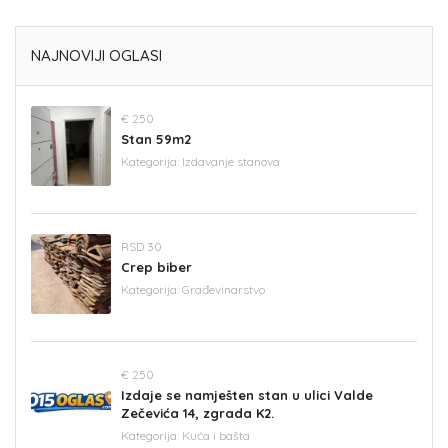
NAJNOVIJI OGLASI
€ 250
Stan 59m2
Kategorija:
Izdavanje stanova
RSD 30
Crep biber
Kategorija:
Građevinarstvo
€ 250
Izdaje se namješten stan u ulici Valde
Zečevića 14, zgrada K2.
Kategorija:
Kuća i bašta