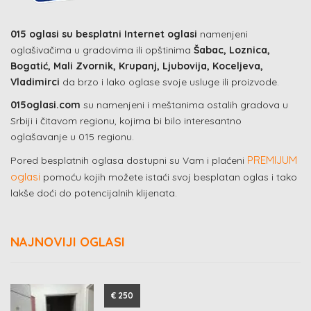
015 oglasi su besplatni Internet oglasi
namenjeni
oglašivačima u gradovima ili opštinima
Šabac, Loznica,
Bogatić, Mali Zvornik, Krupanj, Ljubovija, Koceljeva,
Vladimirci
da brzo i lako oglase svoje usluge ili proizvode.
015oglasi.com
su namenjeni i meštanima ostalih gradova u
Srbiji i čitavom regionu, kojima bi bilo interesantno
oglašavanje u 015 regionu.
PREMIJUM
Pored besplatnih oglasa dostupni su Vam i plaćeni
oglasi
pomoću kojih možete istaći svoj besplatan oglas i tako
lakše doći do potencijalnih klijenata.
NAJNOVIJI OGLASI
€ 250