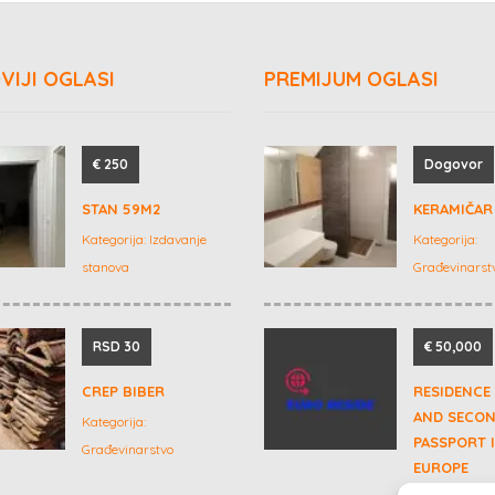
VIJI OGLASI
PREMIJUM OGLASI
€ 250
Dogovor
STAN 59M2
KERAMIČAR 
Kategorija:
Izdavanje
Kategorija:
stanova
Građevinarst
RSD 30
€ 50,000
CREP BIBER
RESIDENCE
AND SECO
Kategorija:
PASSPORT 
Građevinarstvo
EUROPE