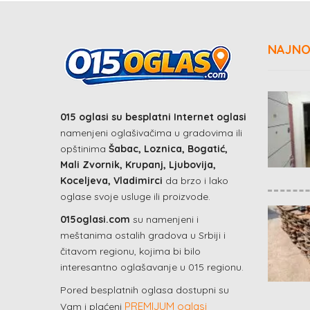
NAJNO
015 oglasi su besplatni Internet oglasi
namenjeni oglašivačima u gradovima ili
opštinima
Šabac, Loznica, Bogatić,
Mali Zvornik, Krupanj, Ljubovija,
Koceljeva, Vladimirci
da brzo i lako
oglase svoje usluge ili proizvode.
015oglasi.com
su namenjeni i
meštanima ostalih gradova u Srbiji i
čitavom regionu, kojima bi bilo
interesantno oglašavanje u 015 regionu.
Pored besplatnih oglasa dostupni su
PREMIJUM oglasi
Vam i plaćeni