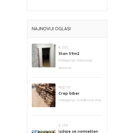
NAJNOVIJI OGLASI
€ 250
Stan 59m2
Kategorija:
Izdavanje
stanova
RSD 30
Crep biber
Kategorija:
Građevinarstvo
€ 250
Izdaje se namješten