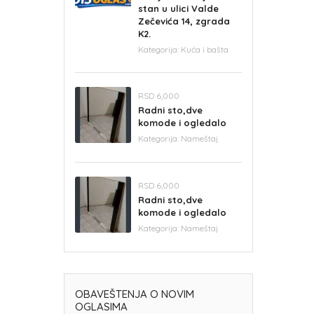
stan u ulici Valde
Zečevića 14, zgrada
K2.
Kategorija:
Kuća i bašta
RSD 6,000
Radni sto,dve
komode i ogledalo
Kategorija:
Nameštaj
RSD 6,000
Radni sto,dve
komode i ogledalo
Kategorija:
Nameštaj
OBAVEŠTENJA O NOVIM
OGLASIMA