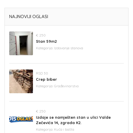
NAJNOVIJI OGLASI
€ 250
Stan 59m2
Kategorija:
Izdavanje stanova
RSD 30
Crep biber
Kategorija:
Građevinarstvo
€ 250
Izdaje se namješten stan u ulici Valde
Zečevića 14, zgrada K2.
Kategorija:
Kuća i bašta