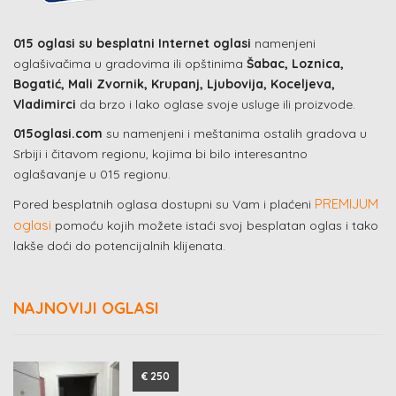
015 oglasi su besplatni Internet oglasi
namenjeni
oglašivačima u gradovima ili opštinima
Šabac, Loznica,
Bogatić, Mali Zvornik, Krupanj, Ljubovija, Koceljeva,
Vladimirci
da brzo i lako oglase svoje usluge ili proizvode.
015oglasi.com
su namenjeni i meštanima ostalih gradova u
Srbiji i čitavom regionu, kojima bi bilo interesantno
oglašavanje u 015 regionu.
PREMIJUM
Pored besplatnih oglasa dostupni su Vam i plaćeni
oglasi
pomoću kojih možete istaći svoj besplatan oglas i tako
lakše doći do potencijalnih klijenata.
NAJNOVIJI OGLASI
€ 250