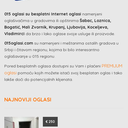
015 oglasi su besplatni Internet oglasi
namenjeni
oglašivačima u gradovima ili opštinima
Šabac, Loznica,
Bogatić, Mali Zvornik, Krupanj, Ljubovija, Koceljeva,
Vladimirci
da brzo i lako oglase svoje usluge ili proizvode.
015oglasi.com
su namenjeni i meštanima ostalih gradova u
Srbiji i čitavom regionu, kojima bi bilo interesantno
oglašavanje u 015 regionu.
PREMIJUM
Pored besplatnih oglasa dostupni su Vam i plaćeni
oglasi
pomoću kojih možete istaći svoj besplatan oglas i tako
lakše doći do potencijalnih klijenata.
NAJNOVIJI OGLASI
€ 250