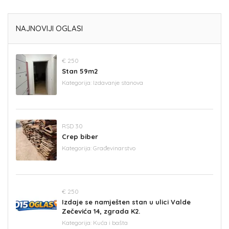
NAJNOVIJI OGLASI
€ 250
Stan 59m2
Kategorija:
Izdavanje stanova
RSD 30
Crep biber
Kategorija:
Građevinarstvo
€ 250
Izdaje se namješten stan u ulici Valde
Zečevića 14, zgrada K2.
Kategorija:
Kuća i bašta