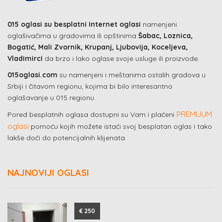
015 oglasi su besplatni Internet oglasi
namenjeni
oglašivačima u gradovima ili opštinima
Šabac, Loznica,
Bogatić, Mali Zvornik, Krupanj, Ljubovija, Koceljeva,
Vladimirci
da brzo i lako oglase svoje usluge ili proizvode.
015oglasi.com
su namenjeni i meštanima ostalih gradova u
Srbiji i čitavom regionu, kojima bi bilo interesantno
oglašavanje u 015 regionu.
PREMIJUM
Pored besplatnih oglasa dostupni su Vam i plaćeni
oglasi
pomoću kojih možete istaći svoj besplatan oglas i tako
lakše doći do potencijalnih klijenata.
NAJNOVIJI OGLASI
€ 250