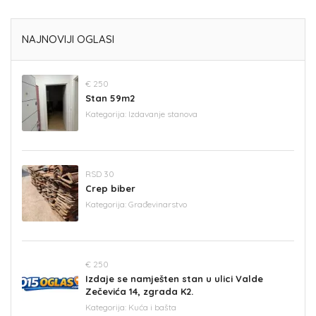
NAJNOVIJI OGLASI
€ 250
Stan 59m2
Kategorija:
Izdavanje stanova
RSD 30
Crep biber
Kategorija:
Građevinarstvo
€ 250
Izdaje se namješten stan u ulici Valde
Zečevića 14, zgrada K2.
Kategorija:
Kuća i bašta