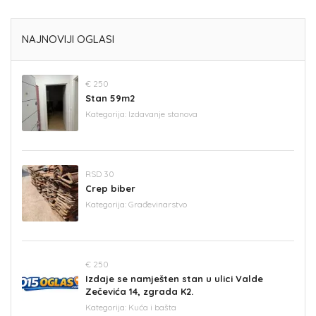
NAJNOVIJI OGLASI
€ 250
Stan 59m2
Kategorija:
Izdavanje stanova
RSD 30
Crep biber
Kategorija:
Građevinarstvo
€ 250
Izdaje se namješten stan u ulici Valde
Zečevića 14, zgrada K2.
Kategorija:
Kuća i bašta