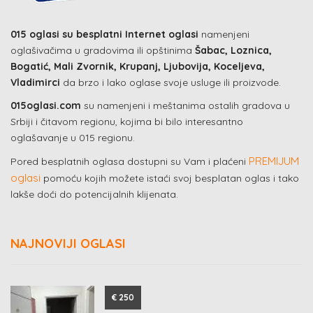
015 oglasi su besplatni Internet oglasi
namenjeni
oglašivačima u gradovima ili opštinima
Šabac, Loznica,
Bogatić, Mali Zvornik, Krupanj, Ljubovija, Koceljeva,
Vladimirci
da brzo i lako oglase svoje usluge ili proizvode.
015oglasi.com
su namenjeni i meštanima ostalih gradova u
Srbiji i čitavom regionu, kojima bi bilo interesantno
oglašavanje u 015 regionu.
PREMIJUM
Pored besplatnih oglasa dostupni su Vam i plaćeni
oglasi
pomoću kojih možete istaći svoj besplatan oglas i tako
lakše doći do potencijalnih klijenata.
NAJNOVIJI OGLASI
€ 250