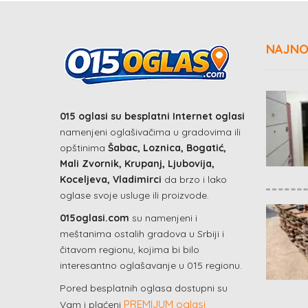
NAJNO
015 oglasi su besplatni Internet oglasi
namenjeni oglašivačima u gradovima ili
opštinima
Šabac, Loznica, Bogatić,
Mali Zvornik, Krupanj, Ljubovija,
Koceljeva, Vladimirci
da brzo i lako
oglase svoje usluge ili proizvode.
015oglasi.com
su namenjeni i
meštanima ostalih gradova u Srbiji i
čitavom regionu, kojima bi bilo
interesantno oglašavanje u 015 regionu.
Pored besplatnih oglasa dostupni su
PREMIJUM oglasi
Vam i plaćeni