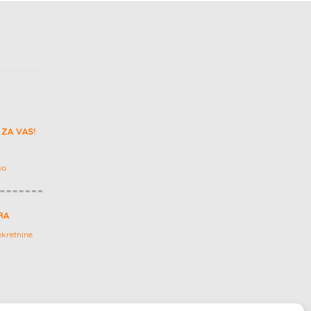
ZA VAS!
vo
RA
kretnine