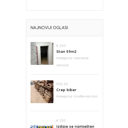
NAJNOVIJI OGLASI
€ 250
Stan 59m2
Kategorija:
Izdavanje
stanova
RSD 30
Crep biber
Kategorija:
Građevinarstvo
€ 250
Izdaje se namješten