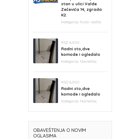
stan u ulici Valde
Zečevića 14, zgrada
K2.
Kategorija:
Kuća i bašta
RSD 6,000
Radni sto,dve
komode i ogledalo
Kategorija:
Nameštaj
RSD 6,000
Radni sto,dve
komode i ogledalo
Kategorija:
Nameštaj
OBAVEŠTENJA O NOVIM
OGLASIMA