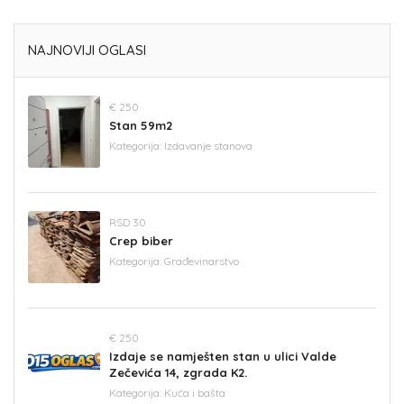
NAJNOVIJI OGLASI
€ 250
Stan 59m2
Kategorija:
Izdavanje stanova
RSD 30
Crep biber
Kategorija:
Građevinarstvo
€ 250
Izdaje se namješten stan u ulici Valde
Zečevića 14, zgrada K2.
Kategorija:
Kuća i bašta