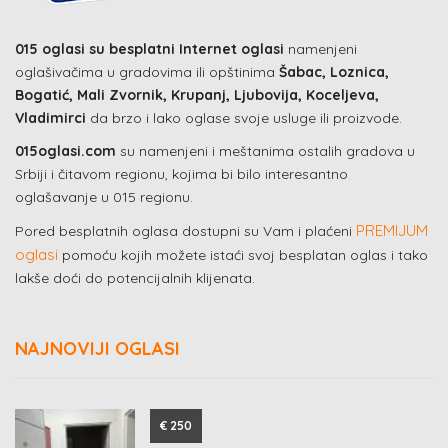
015 oglasi su besplatni Internet oglasi
namenjeni
oglašivačima u gradovima ili opštinima
Šabac, Loznica,
Bogatić, Mali Zvornik, Krupanj, Ljubovija, Koceljeva,
Vladimirci
da brzo i lako oglase svoje usluge ili proizvode.
015oglasi.com
su namenjeni i meštanima ostalih gradova u
Srbiji i čitavom regionu, kojima bi bilo interesantno
oglašavanje u 015 regionu.
PREMIJUM
Pored besplatnih oglasa dostupni su Vam i plaćeni
oglasi
pomoću kojih možete istaći svoj besplatan oglas i tako
lakše doći do potencijalnih klijenata.
NAJNOVIJI OGLASI
€ 250