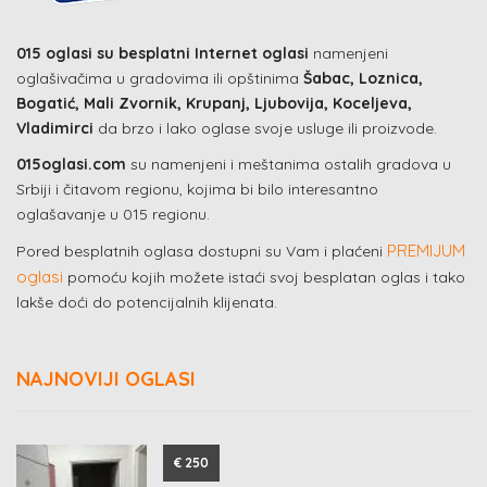
015 oglasi su besplatni Internet oglasi
namenjeni
oglašivačima u gradovima ili opštinima
Šabac, Loznica,
Bogatić, Mali Zvornik, Krupanj, Ljubovija, Koceljeva,
Vladimirci
da brzo i lako oglase svoje usluge ili proizvode.
015oglasi.com
su namenjeni i meštanima ostalih gradova u
Srbiji i čitavom regionu, kojima bi bilo interesantno
oglašavanje u 015 regionu.
PREMIJUM
Pored besplatnih oglasa dostupni su Vam i plaćeni
oglasi
pomoću kojih možete istaći svoj besplatan oglas i tako
lakše doći do potencijalnih klijenata.
NAJNOVIJI OGLASI
€ 250