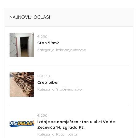
NAJNOVIJI OGLASI
€ 250
Stan 59m2
Kategorija:
Izdavanje stanova
RSD 30
Crep biber
Kategorija:
Građevinarstvo
€ 250
Izdaje se namješten stan u ulici Valde
Zečevića 14, zgrada K2.
Kategorija:
Kuća i bašta