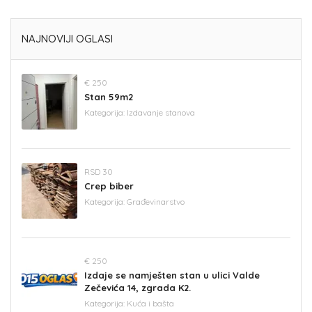
NAJNOVIJI OGLASI
€ 250
Stan 59m2
Kategorija:
Izdavanje stanova
RSD 30
Crep biber
Kategorija:
Građevinarstvo
€ 250
Izdaje se namješten stan u ulici Valde
Zečevića 14, zgrada K2.
Kategorija:
Kuća i bašta