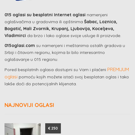
015 oglasi su besplatni Internet oglasi
namenjeni
oglašivačima u gradovima ili opštinima
Šabac, Loznica,
Bogatić, Mali Zvornik, Krupanj, Ljubovija, Koceljeva,
Vladimirci
da brzo i lako oglase svoje usluge ili proizvode.
015oglasi.com
su namenjeni i meštanima ostalih gradova u
Srbiji i čitavom regionu, kojima bi bilo interesantno
oglašavanje u 015 regionu.
PREMIJUM
Pored besplatnih oglasa dostupni su Vam i plaćeni
oglasi
pomoću kojih možete istaći svoj besplatan oglas i tako
lakše doći do potencijalnih klijenata.
NAJNOVIJI OGLASI
€ 250