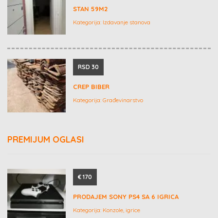
STAN 59M2
Kategorija:
Izdavanje stanova
RSD 30
CREP BIBER
Kategorija:
Građevinarstvo
PREMIJUM OGLASI
€ 170
PRODAJEM SONY PS4 SA 6 IGRICA
Kategorija:
Konzole, igrice