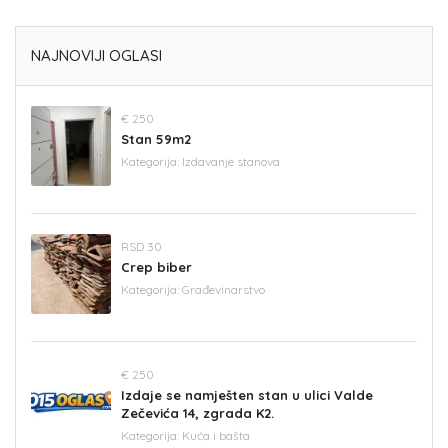
NAJNOVIJI OGLASI
€ 250
Stan 59m2
Kategorija:
Izdavanje stanova
RSD 30
Crep biber
Kategorija:
Građevinarstvo
€ 250
Izdaje se namješten stan u ulici Valde
Zečevića 14, zgrada K2.
Kategorija:
Kuća i bašta