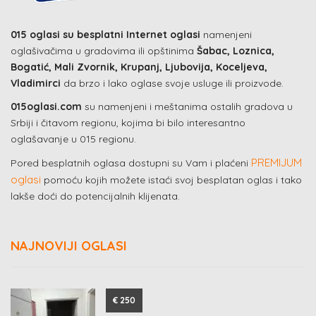
015 oglasi su besplatni Internet oglasi
namenjeni
oglašivačima u gradovima ili opštinima
Šabac, Loznica,
Bogatić, Mali Zvornik, Krupanj, Ljubovija, Koceljeva,
Vladimirci
da brzo i lako oglase svoje usluge ili proizvode.
015oglasi.com
su namenjeni i meštanima ostalih gradova u
Srbiji i čitavom regionu, kojima bi bilo interesantno
oglašavanje u 015 regionu.
PREMIJUM
Pored besplatnih oglasa dostupni su Vam i plaćeni
oglasi
pomoću kojih možete istaći svoj besplatan oglas i tako
lakše doći do potencijalnih klijenata.
NAJNOVIJI OGLASI
€ 250