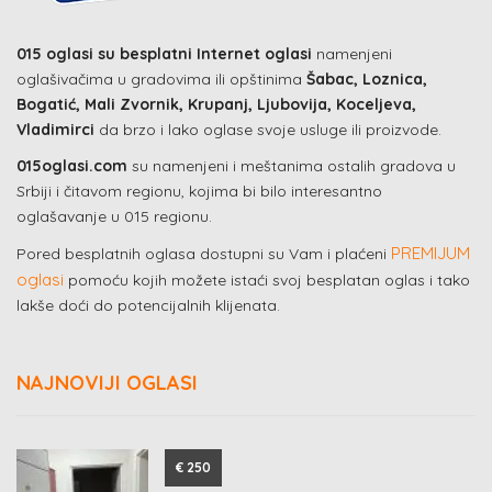
015 oglasi su besplatni Internet oglasi
namenjeni
oglašivačima u gradovima ili opštinima
Šabac, Loznica,
Bogatić, Mali Zvornik, Krupanj, Ljubovija, Koceljeva,
Vladimirci
da brzo i lako oglase svoje usluge ili proizvode.
015oglasi.com
su namenjeni i meštanima ostalih gradova u
Srbiji i čitavom regionu, kojima bi bilo interesantno
oglašavanje u 015 regionu.
PREMIJUM
Pored besplatnih oglasa dostupni su Vam i plaćeni
oglasi
pomoću kojih možete istaći svoj besplatan oglas i tako
lakše doći do potencijalnih klijenata.
NAJNOVIJI OGLASI
€ 250