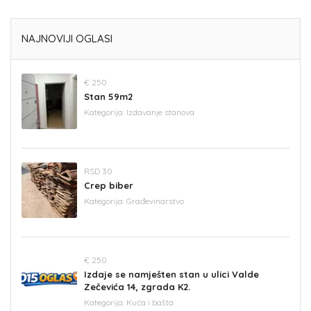
NAJNOVIJI OGLASI
€ 250
Stan 59m2
Kategorija:
Izdavanje stanova
RSD 30
Crep biber
Kategorija:
Građevinarstvo
€ 250
Izdaje se namješten stan u ulici Valde
Zečevića 14, zgrada K2.
Kategorija:
Kuća i bašta