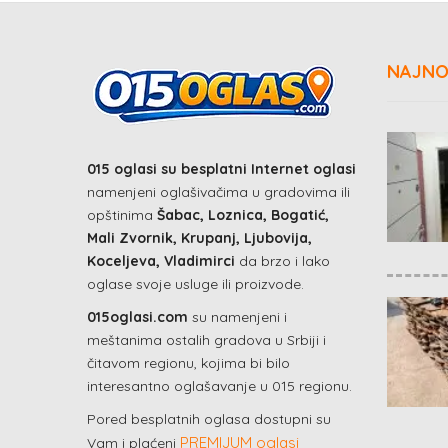
NAJNO
015 oglasi su besplatni Internet oglasi
namenjeni oglašivačima u gradovima ili
opštinima
Šabac, Loznica, Bogatić,
Mali Zvornik, Krupanj, Ljubovija,
Koceljeva, Vladimirci
da brzo i lako
oglase svoje usluge ili proizvode.
015oglasi.com
su namenjeni i
meštanima ostalih gradova u Srbiji i
čitavom regionu, kojima bi bilo
interesantno oglašavanje u 015 regionu.
Pored besplatnih oglasa dostupni su
PREMIJUM oglasi
Vam i plaćeni