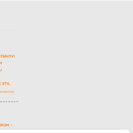
STANOVI
M
U
 STIL
kretnine
AROM –
 RECI