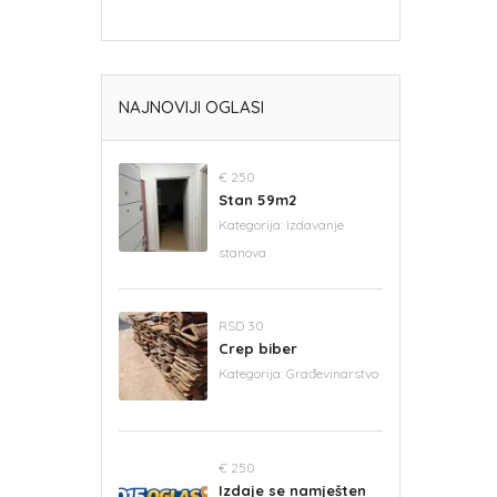
NAJNOVIJI OGLASI
€ 250
Stan 59m2
Kategorija:
Izdavanje
stanova
RSD 30
Crep biber
Kategorija:
Građevinarstvo
€ 250
Izdaje se namješten