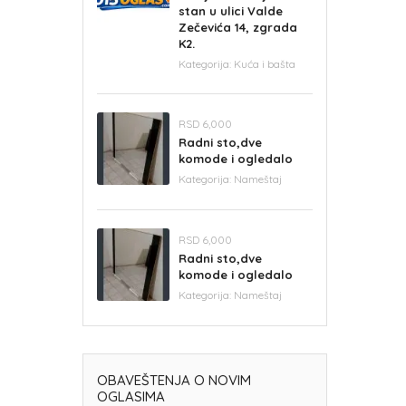
stan u ulici Valde
Zečevića 14, zgrada
K2.
Kategorija:
Kuća i bašta
RSD 6,000
Radni sto,dve
komode i ogledalo
Kategorija:
Nameštaj
RSD 6,000
Radni sto,dve
komode i ogledalo
Kategorija:
Nameštaj
OBAVEŠTENJA O NOVIM
OGLASIMA