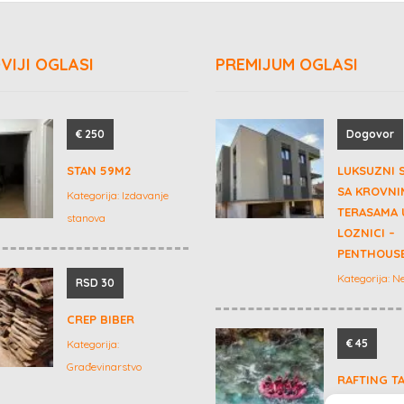
VIJI OGLASI
PREMIJUM OGLASI
€ 250
Dogovor
STAN 59M2
LUKSUZNI 
SA KROVNI
Kategorija:
Izdavanje
TERASAMA 
stanova
LOZNICI –
PENTHOUSE
Kategorija:
Ne
RSD 30
CREP BIBER
€ 45
Kategorija:
Građevinarstvo
RAFTING T
RAFTING NA